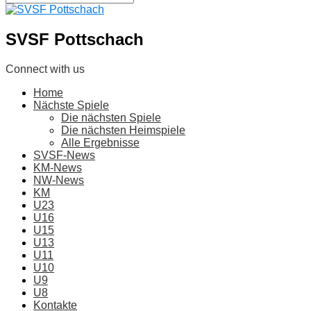
SVSF Pottschach
Connect with us
Home
Nächste Spiele
Die nächsten Spiele
Die nächsten Heimspiele
Alle Ergebnisse
SVSF-News
KM-News
NW-News
KM
U23
U16
U15
U13
U11
U10
U9
U8
Kontakte