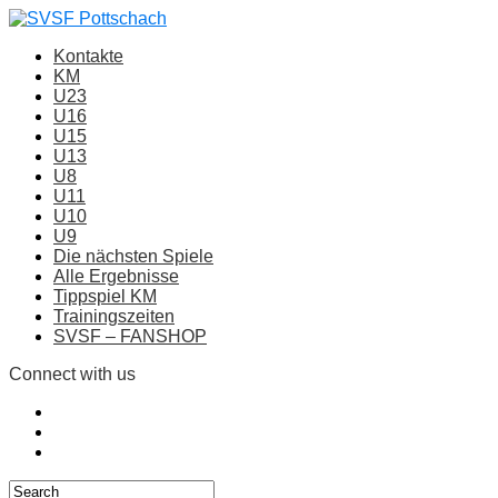
Kontakte
KM
U23
U16
U15
U13
U8
U11
U10
U9
Die nächsten Spiele
Alle Ergebnisse
Tippspiel KM
Trainingszeiten
SVSF – FANSHOP
Connect with us