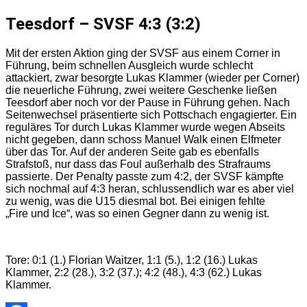
Teesdorf – SVSF 4:3 (3:2)
Mit der ersten Aktion ging der SVSF aus einem Corner in
Führung, beim schnellen Ausgleich wurde schlecht
attackiert, zwar besorgte Lukas Klammer (wieder per Corner)
die neuerliche Führung, zwei weitere Geschenke ließen
Teesdorf aber noch vor der Pause in Führung gehen. Nach
Seitenwechsel präsentierte sich Pottschach engagierter. Ein
reguläres Tor durch Lukas Klammer wurde wegen Abseits
nicht gegeben, dann schoss Manuel Walk einen Elfmeter
über das Tor. Auf der anderen Seite gab es ebenfalls
Strafstoß, nur dass das Foul außerhalb des Strafraums
passierte. Der Penalty passte zum 4:2, der SVSF kämpfte
sich nochmal auf 4:3 heran, schlussendlich war es aber viel
zu wenig, was die U15 diesmal bot. Bei einigen fehlte
„Fire und Ice“, was so einen Gegner dann zu wenig ist.
Tore: 0:1 (1.) Florian Waitzer, 1:1 (5.), 1:2 (16.) Lukas
Klammer, 2:2 (28.), 3:2 (37.); 4:2 (48.), 4:3 (62.) Lukas
Klammer.