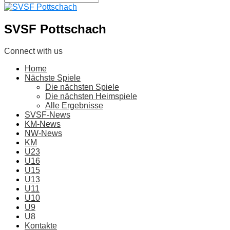
SVSF Pottschach
Connect with us
Home
Nächste Spiele
Die nächsten Spiele
Die nächsten Heimspiele
Alle Ergebnisse
SVSF-News
KM-News
NW-News
KM
U23
U16
U15
U13
U11
U10
U9
U8
Kontakte