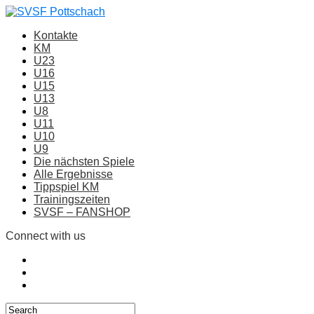
Kontakte
KM
U23
U16
U15
U13
U8
U11
U10
U9
Die nächsten Spiele
Alle Ergebnisse
Tippspiel KM
Trainingszeiten
SVSF – FANSHOP
Connect with us