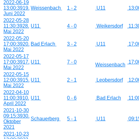
2022-06-19
13:00:39
19.
Weissenbach
1 - 2
U11
13:0
Juni 2022
2022-05-28
11:30:39
28.
U11
4 - 0
Weikersdorf
11:3
Mai 2022
2022-05-20
17:00:39
20.
Bad Erlach
3 - 2
U11
17:0
Mai 2022
2022-05-17
17:00:39
17.
U11
7 - 0
17:0
Weissenbach
Mai 2022
2022-05-15
12:00:39
15.
U11
2 - 1
Leobersdorf
12:0
Mai 2022
2022-04-10
11:00:39
10.
U11
0 - 6
Bad Erlach
11:0
April 2022
2021-10-30
09:15:39
30.
Schauerberg
5 - 1
U11
09:1
Oktober
2021
2021-10-23