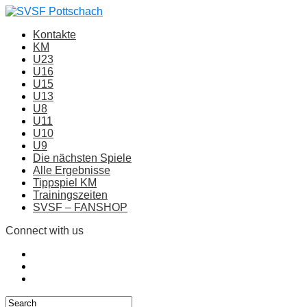
Kontakte
KM
U23
U16
U15
U13
U8
U11
U10
U9
Die nächsten Spiele
Alle Ergebnisse
Tippspiel KM
Trainingszeiten
SVSF – FANSHOP
Connect with us