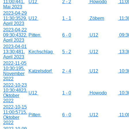
11:00:44
1.
U12
2 - 2
Howodo
11:0
Mai 2023
2023-04-29
11:30:35
29.
U12
1 - 1
Zöbern
11:3
April 2023
2023-04-22
09:30:43
22.
Pitten
6 - 0
U12
09:3
April 2023
2023-04-01
13:30:48
1.
Kirchschlag
5 - 2
U12
13:3
April 2023
2022-11-05
10:30:19
5.
Katzelsdorf
2 - 4
U12
10:3
November
2022
2022-10-23
10:30:48
23.
U12
1 - 0
Howodo
10:3
Oktober
2022
2022-10-15
11:00:57
15.
Pitten
6 - 0
U12
11:0
Oktober
2022
2022-10-09