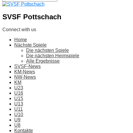
SVSF Pottschach
Connect with us
Home
Nächste Spiele
Die nächsten Spiele
Die nächsten Heimspiele
Alle Ergebnisse
SVSF-News
KM-News
NW-News
KM
U23
U16
U15
U13
U11
U10
U9
U8
Kontakte