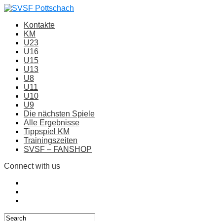
Kontakte
KM
U23
U16
U15
U13
U8
U11
U10
U9
Die nächsten Spiele
Alle Ergebnisse
Tippspiel KM
Trainingszeiten
SVSF – FANSHOP
Connect with us