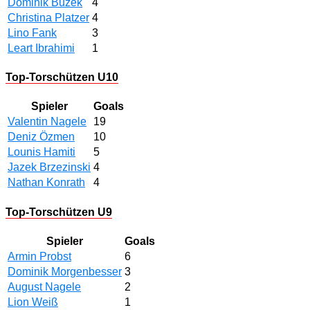
Dominik Buzek
4
Christina Platzer
4
Lino Fank
3
Leart Ibrahimi
1
Top-Torschützen U10
Spieler
Goals
Valentin Nagele
19
Deniz Özmen
10
Lounis Hamiti
5
Jazek Brzezinski
4
Nathan Konrath
4
Top-Torschützen U9
Spieler
Goals
Armin Probst
6
Dominik Morgenbesser
3
August Nagele
2
Lion Weiß
1