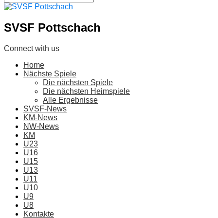
SVSF Pottschach
Connect with us
Home
Nächste Spiele
Die nächsten Spiele
Die nächsten Heimspiele
Alle Ergebnisse
SVSF-News
KM-News
NW-News
KM
U23
U16
U15
U13
U11
U10
U9
U8
Kontakte