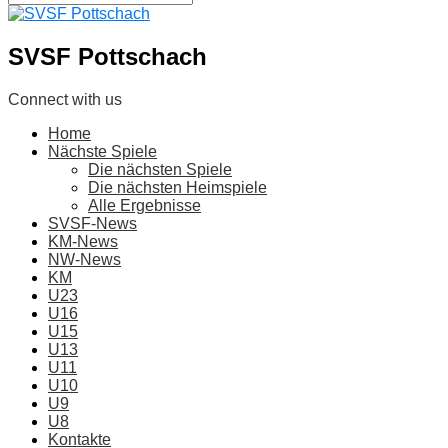
SVSF Pottschach
Connect with us
Home
Nächste Spiele
Die nächsten Spiele
Die nächsten Heimspiele
Alle Ergebnisse
SVSF-News
KM-News
NW-News
KM
U23
U16
U15
U13
U11
U10
U9
U8
Kontakte