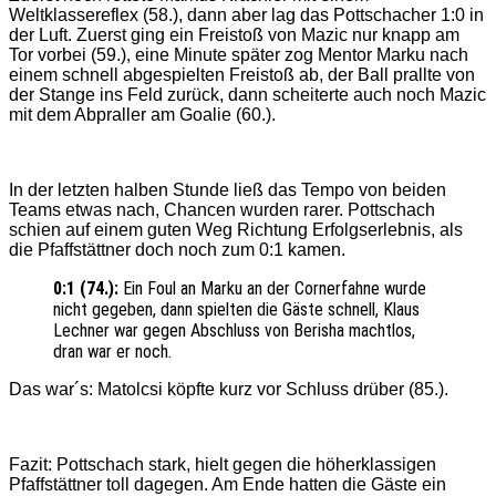
Weltklassereflex (58.), dann aber lag das Pottschacher 1:0 in
der Luft. Zuerst ging ein Freistoß von Mazic nur knapp am
Tor vorbei (59.), eine Minute später zog Mentor Marku nach
einem schnell abgespielten Freistoß ab, der Ball prallte von
der Stange ins Feld zurück, dann scheiterte auch noch Mazic
mit dem Abpraller am Goalie (60.).
In der letzten halben Stunde ließ das Tempo von beiden
Teams etwas nach, Chancen wurden rarer. Pottschach
schien auf einem guten Weg Richtung Erfolgserlebnis, als
die Pfaffstättner doch noch zum 0:1 kamen.
0:1 (74.):
Ein Foul an Marku an der Cornerfahne wurde
nicht gegeben, dann spielten die Gäste schnell, Klaus
Lechner war gegen Abschluss von Berisha machtlos,
dran war er noch.
Das war´s: Matolcsi köpfte kurz vor Schluss drüber (85.).
Fazit: Pottschach stark, hielt gegen die höherklassigen
Pfaffstättner toll dagegen. Am Ende hatten die Gäste ein