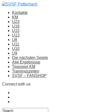
Kontakte
KM
U23
U16
U15
U13
U8
U11
U10
U9
Die nächsten Spiele
Alle Ergebnisse
Tippspiel KM
Trainingszeiten
SVSF – FANSHOP
Connect with us