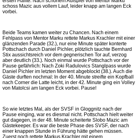
ersten Hälfte: Nach schönem Aufspiel von Mentor Marku
schoss Mazic aus vollem Lauf, leider knapp am langen Eck
vorbei.
Beide Teams kamen weiter zu Chancen. Nach einem
Fehlpass von Mentor Marku rettete Markus Krachler mit einer
glänzenden Parade (32.), nur eine Minute später konterte
Pottschach durch Daniel Pichler, plötzlich tauchte Bernhard
Stix aussichtsreich vor dem gegnerischen Tor auf, verzog
aber deutlich (33.). Noch einmal wurde Pottschach vor der
Pause gefährlich: Nach Zoki Radulovics Stanglpass wurde
Daniel Pichler im letzten Moment abgeblockt (38.). Auch die
Gäste durften nochmal: In der 40. Minute streifte ein Kopfball
nach Corner die Latte leicht, in der 42. Minute ging ein Volley
von Matolcsi am langen Eck vorbei. Pause!
So wie letztes Mal, als der SVSF in Gloggnitz nach der
Pause einging, war es diesmal nicht. Pottschach hielt weiter
gut dagegen, in der 48. Minute scheiterte Slobo Mazic am
Gästekeeper. Es war die beste Phase des SVSF, der nach
einer knappen Stunde in Führung hätte gehen müssen.
Zuerst noch rettete Markus Krachler mit einem