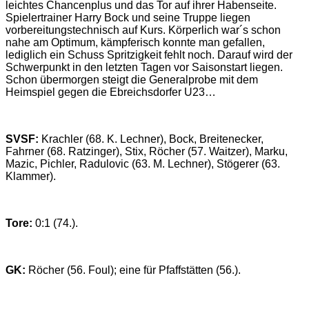
leichtes Chancenplus und das Tor auf ihrer Habenseite.
Spielertrainer Harry Bock und seine Truppe liegen
vorbereitungstechnisch auf Kurs. Körperlich war´s schon
nahe am Optimum, kämpferisch konnte man gefallen,
lediglich ein Schuss Spritzigkeit fehlt noch. Darauf wird der
Schwerpunkt in den letzten Tagen vor Saisonstart liegen.
Schon übermorgen steigt die Generalprobe mit dem
Heimspiel gegen die Ebreichsdorfer U23…
SVSF:
Krachler (68. K. Lechner), Bock, Breitenecker,
Fahrner (68. Ratzinger), Stix, Röcher (57. Waitzer), Marku,
Mazic, Pichler, Radulovic (63. M. Lechner), Stögerer (63.
Klammer).
Tore:
0:1 (74.).
GK:
Röcher (56. Foul); eine für Pfaffstätten (56.).