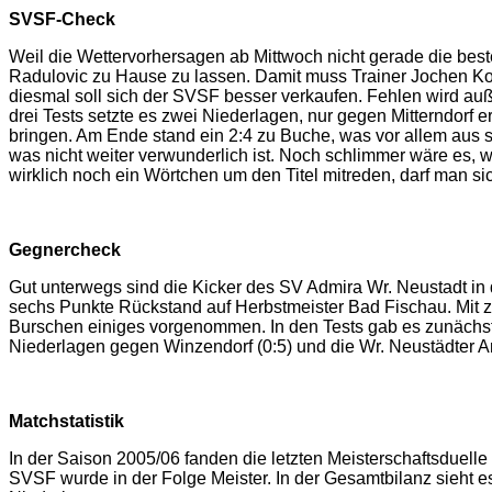
SVSF-Check
Weil die Wettervorhersagen ab Mittwoch nicht gerade die best
Radulovic zu Hause zu lassen. Damit muss Trainer Jochen Kogl
diesmal soll sich der SVSF besser verkaufen. Fehlen wird auß
drei Tests setzte es zwei Niederlagen, nur gegen Mitterndorf
bringen. Am Ende stand ein 2:4 zu Buche, was vor allem aus sc
was nicht weiter verwunderlich ist. Noch schlimmer wäre es, 
wirklich noch ein Wörtchen um den Titel mitreden, darf man si
Gegnercheck
Gut unterwegs sind die Kicker des SV Admira Wr. Neustadt in d
sechs Punkte Rückstand auf Herbstmeister Bad Fischau. Mit z
Burschen einiges vorgenommen. In den Tests gab es zunächst 
Niederlagen gegen Winzendorf (0:5) und die Wr. Neustädter 
Matchstatistik
In der Saison 2005/06 fanden die letzten Meisterschaftsduelle
SVSF wurde in der Folge Meister. In der Gesamtbilanz sieht 