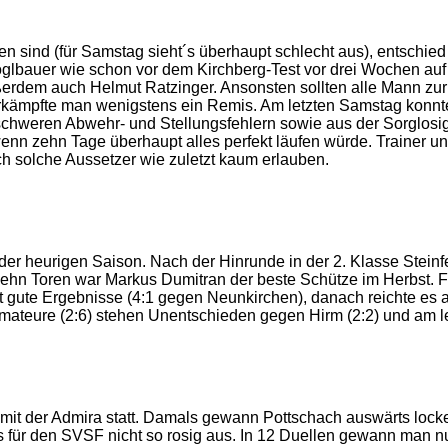
en sind (für Samstag sieht´s überhaupt schlecht aus), entschi
bauer wie schon vor dem Kirchberg-Test vor drei Wochen auf se
erdem auch Helmut Ratzinger. Ansonsten sollten alle Mann zur V
 erkämpfte man wenigstens ein Remis. Am letzten Samstag konnt
hweren Abwehr- und Stellungsfehlern sowie aus der Sorglosigkei
wenn zehn Tage überhaupt alles perfekt läufen würde. Trainer u
ch solche Aussetzer wie zuletzt kaum erlauben.
er heurigen Saison. Nach der Hinrunde in der 2. Klasse Steinfel
ehn Toren war Markus Dumitran der beste Schütze im Herbst. F
gute Ergebnisse (4:1 gegen Neunkirchen), danach reichte es a
Amateure (2:6) stehen Unentschieden gegen Hirm (2:2) und am l
 mit der Admira statt. Damals gewann Pottschach auswärts locke
es für den SVSF nicht so rosig aus. In 12 Duellen gewann man 