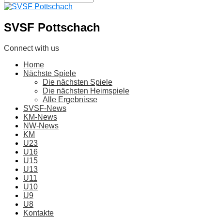
SVSF Pottschach
Connect with us
Home
Nächste Spiele
Die nächsten Spiele
Die nächsten Heimspiele
Alle Ergebnisse
SVSF-News
KM-News
NW-News
KM
U23
U16
U15
U13
U11
U10
U9
U8
Kontakte