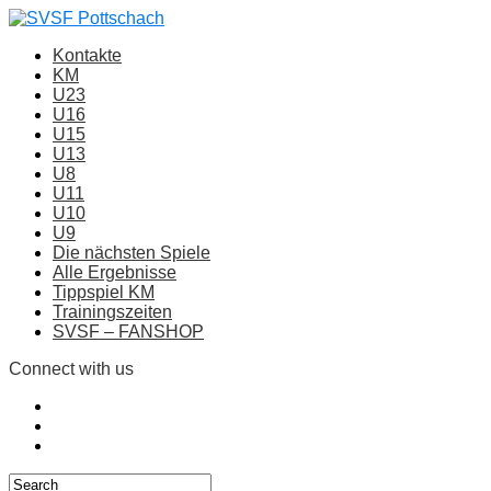
Kontakte
KM
U23
U16
U15
U13
U8
U11
U10
U9
Die nächsten Spiele
Alle Ergebnisse
Tippspiel KM
Trainingszeiten
SVSF – FANSHOP
Connect with us