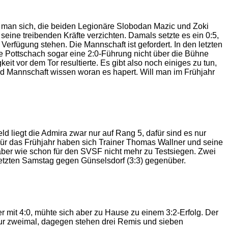
ed man sich, die beiden Legionäre Slobodan Mazic und Zoki
ine treibenden Kräfte verzichten. Damals setzte es ein 0:5,
erfügung stehen. Die Mannschaft ist gefordert. In den letzten
e Pottschach sogar eine 2:0-Führung nicht über die Bühne
t vor dem Tor resultierte. Es gibt also noch einiges zu tun,
nd Mannschaft wissen woran es hapert. Will man im Frühjahr
d liegt die Admira zwar nur auf Rang 5, dafür sind es nur
ür das Frühjahr haben sich Trainer Thomas Wallner und seine
ber wie schon für den SVSF nicht mehr zu Testsiegen. Zwei
etzten Samstag gegen Günselsdorf (3:3) gegenüber.
r mit 4:0, mühte sich aber zu Hause zu einem 3:2-Erfolg. Der
nur zweimal, dagegen stehen drei Remis und sieben