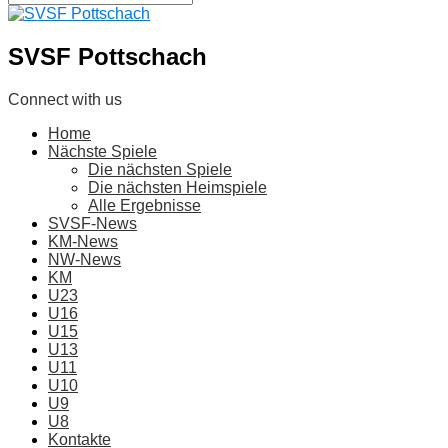
SVSF Pottschach
Connect with us
Home
Nächste Spiele
Die nächsten Spiele
Die nächsten Heimspiele
Alle Ergebnisse
SVSF-News
KM-News
NW-News
KM
U23
U16
U15
U13
U11
U10
U9
U8
Kontakte