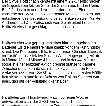
Der SVSF Pottschach kehrte mit einem 2:2-Unentschieden
im Gepäck vom letzten Spiel der Saison aus Baden Heim.
Ein 2:2, das man nur schwer einordnen kann. Einerseits
kassierte der SVSF zum wiederholten Male ein spätes und
entscheidendes Gegentor und verschenkte so zwei Punkte.
Andererseits hätte Pottschach vom Spielverlauf her schon in
Halbzeit eins klar geschlagen sein müssen.
Halbzeit eins war geprägt von einer klar tonangebenden
Badener Elf, die mehrere Male knapp vor dem Führungstor
stand. Die Koglbauer-Elf hatte aber einen Christian Benczik
im Tor (für den verletzten Sascha Weiß eingesprungen), der
in Minute 18 und Minute 41 rettete und in der 44. Minute
sogar in einer einzigen Aktion dreimal glänzend parierte.
Zwischendurch konnte sich Benczik auch auf den Pfosten
verlassen (33.). Vom SVSF kam offensiv in der ersten Hälfte
fast nichts, ein harmloser Schuss von Philipp Stögerer war
alles, das nur der Vollständigkeit halber.
Parallelen zum Hirschwang-Match vor einer Woche
entwickelten sich, der SVSF verkaufte sich nach
Wiederbeginn weitaus besser: Zunächst aber hatten die