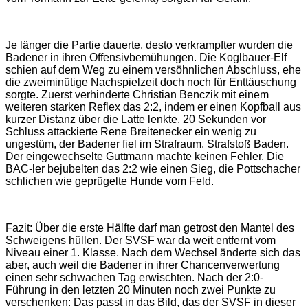
Je länger die Partie dauerte, desto verkrampfter wurden die
Badener in ihren Offensivbemühungen. Die Koglbauer-Elf
schien auf dem Weg zu einem versöhnlichen Abschluss, ehe
die zweiminütige Nachspielzeit doch noch für Enttäuschung
sorgte. Zuerst verhinderte Christian Benczik mit einem
weiteren starken Reflex das 2:2, indem er einen Kopfball aus
kurzer Distanz über die Latte lenkte. 20 Sekunden vor
Schluss attackierte Rene Breitenecker ein wenig zu
ungestüm, der Badener fiel im Strafraum. Strafstoß Baden.
Der eingewechselte Guttmann machte keinen Fehler. Die
BAC-ler bejubelten das 2:2 wie einen Sieg, die Pottschacher
schlichen wie geprügelte Hunde vom Feld.
Fazit: Über die erste Hälfte darf man getrost den Mantel des
Schweigens hüllen. Der SVSF war da weit entfernt vom
Niveau einer 1. Klasse. Nach dem Wechsel änderte sich das
aber, auch weil die Badener in ihrer Chancenverwertung
einen sehr schwachen Tag erwischten. Nach der 2:0-
Führung in den letzten 20 Minuten noch zwei Punkte zu
verschenken: Das passt in das Bild, das der SVSF in dieser