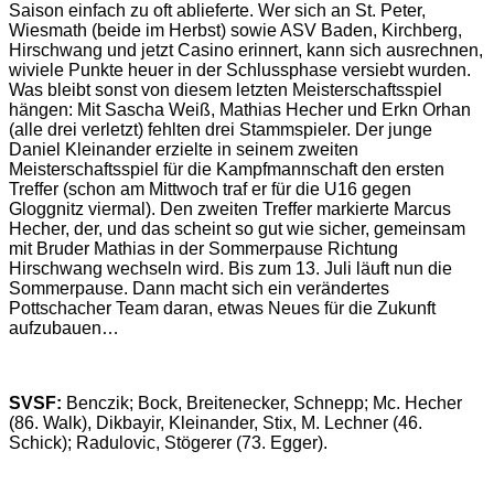
Saison einfach zu oft ablieferte. Wer sich an St. Peter,
Wiesmath (beide im Herbst) sowie ASV Baden, Kirchberg,
Hirschwang und jetzt Casino erinnert, kann sich ausrechnen,
wiviele Punkte heuer in der Schlussphase versiebt wurden.
Was bleibt sonst von diesem letzten Meisterschaftsspiel
hängen: Mit Sascha Weiß, Mathias Hecher und Erkn Orhan
(alle drei verletzt) fehlten drei Stammspieler. Der junge
Daniel Kleinander erzielte in seinem zweiten
Meisterschaftsspiel für die Kampfmannschaft den ersten
Treffer (schon am Mittwoch traf er für die U16 gegen
Gloggnitz viermal). Den zweiten Treffer markierte Marcus
Hecher, der, und das scheint so gut wie sicher, gemeinsam
mit Bruder Mathias in der Sommerpause Richtung
Hirschwang wechseln wird. Bis zum 13. Juli läuft nun die
Sommerpause. Dann macht sich ein verändertes
Pottschacher Team daran, etwas Neues für die Zukunft
aufzubauen…
SVSF:
Benczik; Bock, Breitenecker, Schnepp; Mc. Hecher
(86. Walk), Dikbayir, Kleinander, Stix, M. Lechner (46.
Schick); Radulovic, Stögerer (73. Egger).