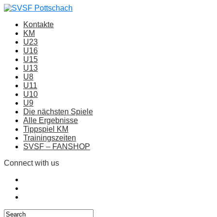
Kontakte
KM
U23
U16
U15
U13
U8
U11
U10
U9
Die nächsten Spiele
Alle Ergebnisse
Tippspiel KM
Trainingszeiten
SVSF – FANSHOP
Connect with us