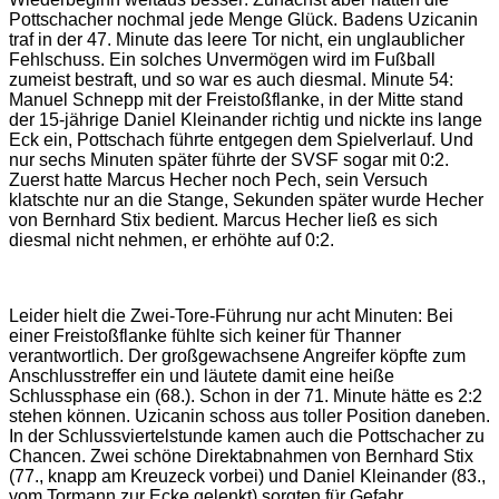
Pottschacher nochmal jede Menge Glück. Badens Uzicanin
traf in der 47. Minute das leere Tor nicht, ein unglaublicher
Fehlschuss. Ein solches Unvermögen wird im Fußball
zumeist bestraft, und so war es auch diesmal. Minute 54:
Manuel Schnepp mit der Freistoßflanke, in der Mitte stand
der 15-jährige Daniel Kleinander richtig und nickte ins lange
Eck ein, Pottschach führte entgegen dem Spielverlauf. Und
nur sechs Minuten später führte der SVSF sogar mit 0:2.
Zuerst hatte Marcus Hecher noch Pech, sein Versuch
klatschte nur an die Stange, Sekunden später wurde Hecher
von Bernhard Stix bedient. Marcus Hecher ließ es sich
diesmal nicht nehmen, er erhöhte auf 0:2.
Leider hielt die Zwei-Tore-Führung nur acht Minuten: Bei
einer Freistoßflanke fühlte sich keiner für Thanner
verantwortlich. Der großgewachsene Angreifer köpfte zum
Anschlusstreffer ein und läutete damit eine heiße
Schlussphase ein (68.). Schon in der 71. Minute hätte es 2:2
stehen können. Uzicanin schoss aus toller Position daneben.
In der Schlussviertelstunde kamen auch die Pottschacher zu
Chancen. Zwei schöne Direktabnahmen von Bernhard Stix
(77., knapp am Kreuzeck vorbei) und Daniel Kleinander (83.,
vom Tormann zur Ecke gelenkt) sorgten für Gefahr.