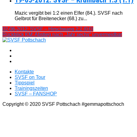
Mazic vergibt bei 1:2 einen Elfer (84.). SVSF nach
Gelbrot für Breitenecker (68.) zu...
02-06-2012: SVSF – Hirschwang 2:2 (0:0)
Rückblick KM: Abstieg nach „Jahr sechs“ unvermeidbar
Kontakte
SVSF on Tour
Tippspiel
Trainingszeiten
SVSF – FANSHOP
Copyright © 2020 SVSF Pottschach #gemmapottschoch