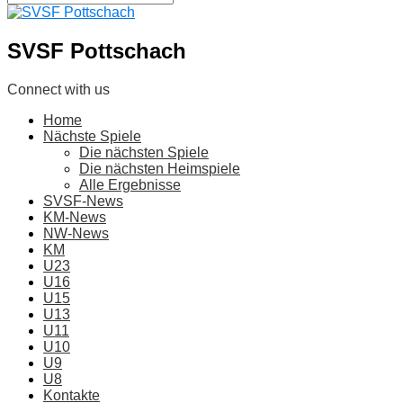
SVSF Pottschach
Connect with us
Home
Nächste Spiele
Die nächsten Spiele
Die nächsten Heimspiele
Alle Ergebnisse
SVSF-News
KM-News
NW-News
KM
U23
U16
U15
U13
U11
U10
U9
U8
Kontakte