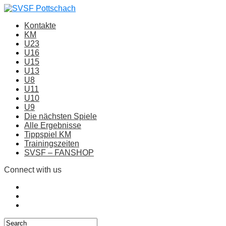
Kontakte
KM
U23
U16
U15
U13
U8
U11
U10
U9
Die nächsten Spiele
Alle Ergebnisse
Tippspiel KM
Trainingszeiten
SVSF – FANSHOP
Connect with us