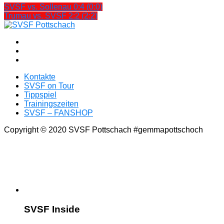
SVSF vs. Sollenau 0:4 (0:0)
Trumau vs. SVSF 2:2 (2:2)
Kontakte
SVSF on Tour
Tippspiel
Trainingszeiten
SVSF – FANSHOP
Copyright © 2020 SVSF Pottschach #gemmapottschoch
SVSF Inside