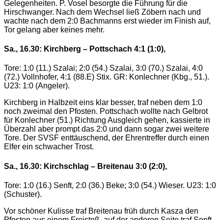
Gelegenheiten. P. Vosel besorgte die Führung für die
Hirschwanger. Nach dem Wechsel ließ Zöbern nach und
wachte nach dem 2:0 Bachmanns erst wieder im Finish auf,
Tor gelang aber keines mehr.
Sa., 16.30: Kirchberg – Pottschach 4:1 (1:0),
Tore: 1:0 (11.) Szalai; 2:0 (54.) Szalai, 3:0 (70.) Szalai, 4:0
(72.) Vollnhofer, 4:1 (88.E) Stix. GR: Konlechner (Kbg., 51.).
U23: 1:0 (Angeler).
Kirchberg in Halbzeit eins klar besser, traf neben dem 1:0
noch zweimal den Pfosten. Pottschach wollte nach Gelbrot
für Konlechner (51.) Richtung Ausgleich gehen, kassierte in
Überzahl aber prompt das 2:0 und dann sogar zwei weitere
Tore. Der SVSF enttäuschend, der Ehrentreffer durch einen
Elfer ein schwacher Trost.
Sa., 16.30: Kirchschlag – Breitenau 3:0 (2:0),
Tore: 1:0 (16.) Senft, 2:0 (36.) Beke; 3:0 (54.) Wieser. U23: 1:0
(Schuster).
Vor schöner Kulisse traf Breitenau früh durch Kasza den
Pfosten aus einem Freistoß, auf der anderen Seite traf Senft