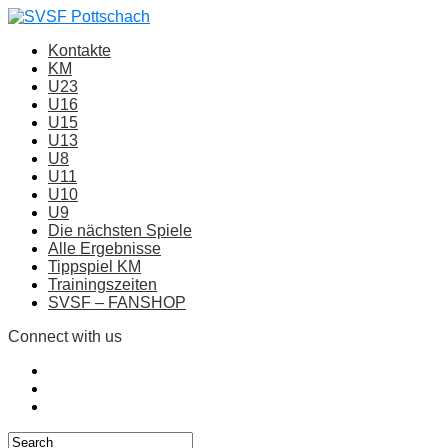
Kontakte
KM
U23
U16
U15
U13
U8
U11
U10
U9
Die nächsten Spiele
Alle Ergebnisse
Tippspiel KM
Trainingszeiten
SVSF – FANSHOP
Connect with us