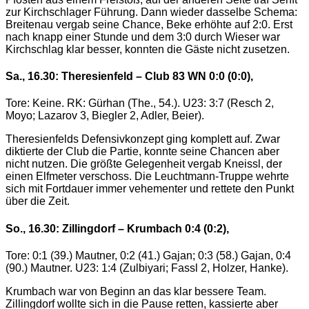
zur Kirchschlager Führung. Dann wieder dasselbe Schema:
Breitenau vergab seine Chance, Beke erhöhte auf 2:0. Erst
nach knapp einer Stunde und dem 3:0 durch Wieser war
Kirchschlag klar besser, konnten die Gäste nicht zusetzen.
Sa., 16.30: Theresienfeld – Club 83 WN 0:0 (0:0),
Tore: Keine. RK: Gürhan (The., 54.). U23: 3:7 (Resch 2,
Moyo; Lazarov 3, Biegler 2, Adler, Beier).
Theresienfelds Defensivkonzept ging komplett auf. Zwar
diktierte der Club die Partie, konnte seine Chancen aber
nicht nutzen. Die größte Gelegenheit vergab Kneissl, der
einen Elfmeter verschoss. Die Leuchtmann-Truppe wehrte
sich mit Fortdauer immer vehementer und rettete den Punkt
über die Zeit.
So., 16.30: Zillingdorf – Krumbach 0:4 (0:2),
Tore: 0:1 (39.) Mautner, 0:2 (41.) Gajan; 0:3 (58.) Gajan, 0:4
(90.) Mautner. U23: 1:4 (Zulbiyari; Fassl 2, Holzer, Hanke).
Krumbach war von Beginn an das klar bessere Team.
Zillingdorf wollte sich in die Pause retten, kassierte aber