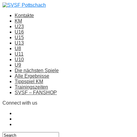
Kontakte
KM
U23
U16
U15
U13
U8
U11
U10
U9
Die nächsten Spiele
Alle Ergebnisse
Tippspiel KM
Trainingszeiten
SVSF – FANSHOP
Connect with us