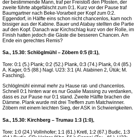
der bestimmende Mann, traf per Freistoß den Pfosten, der
zweite führte abgefälscht zum 0:1. Kurz vor der Pause traf
Baumgartner nach Beke-Vorarbeit per Kopf zum 0:2.
Eggendorf, in Hälfte eins schon nicht chancenlos, kam noch
bissiger aus der Kabine. Bauer und Atabay stellten die Partie
auf den Kopf. Danach war Kirchschlag kurz von der Rolle, im
Finish hatten jedoch die Gäste die besseren Chancen. Am
Ende ein gerechtes Remis?
Sa., 15.30: Schlöglmühl – Zöbern 0:5 (0:1),
Tore: 0:1 (5.) Plank; 0:2 (52.) Plank, 0:3 (74.) Plank, 0:4 (85.)
A. Kager, 0:5 (88.) Nagl. U23: 3:1 (Al. Atabinen 2, Ütük; M.
Fasching).
Schlöglmühl einmal mehr zu Hause rat- und chancenlos.
Schnell 0:1 hinten war es nur Goalie Massing zu verdanken,
dass es zur Pause nur 0:1 stand. Zweite Hälfte brachen die
Dämme. Plank wurde mit drei Treffern zum Matchwinner.
Zöbern mit einem leichten Sieg, der ASK in Schwierigkeiten.
Sa., 15.30: Kirchberg – Trumau 1:3 (1:0),
Tore: 1:0 (24.) Vollnhofer; 1:1 (61.) Kretl, 1:2 (67.) Budic, 1:3