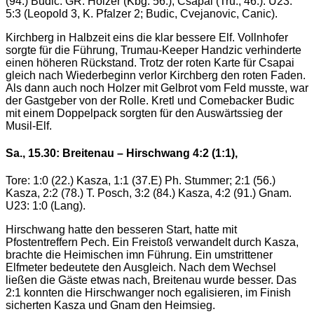
(94.) Budic. GR: Holzer (Kbg. 56.); Csapai (Tru., 46.). U23:
5:3 (Leopold 3, K. Pfalzer 2; Budic, Cvejanovic, Canic).
Kirchberg in Halbzeit eins die klar bessere Elf. Vollnhofer
sorgte für die Führung, Trumau-Keeper Handzic verhinderte
einen höheren Rückstand. Trotz der roten Karte für Csapai
gleich nach Wiederbeginn verlor Kirchberg den roten Faden.
Als dann auch noch Holzer mit Gelbrot vom Feld musste, war
der Gastgeber von der Rolle. Kretl und Comebacker Budic
mit einem Doppelpack sorgten für den Auswärtssieg der
Musil-Elf.
Sa., 15.30: Breitenau – Hirschwang 4:2 (1:1),
Tore: 1:0 (22.) Kasza, 1:1 (37.E) Ph. Stummer; 2:1 (56.)
Kasza, 2:2 (78.) T. Posch, 3:2 (84.) Kasza, 4:2 (91.) Gnam.
U23: 1:0 (Lang).
Hirschwang hatte den besseren Start, hatte mit
Pfostentreffern Pech. Ein Freistoß verwandelt durch Kasza,
brachte die Heimischen imn Führung. Ein umstrittener
Elfmeter bedeutete den Ausgleich. Nach dem Wechsel
ließen die Gäste etwas nach, Breitenau wurde besser. Das
2:1 konnten die Hirschwanger noch egalisieren, im Finish
sicherten Kasza und Gnam den Heimsieg.