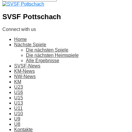
SVSF Pottschach
Connect with us
Home
Nächste Spiele
Die nächsten Spiele
Die nächsten Heimspiele
Alle Ergebnisse
SVSF-News
KM-News
NW-News
KM
U23
U16
U15
U13
U11
U10
U9
U8
Kontakte