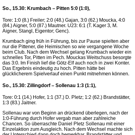
So., 15.30: Krumbach – Pitten 5:0 (1:0),
Tore: 1:0 (8.) Freiler; 2:0 (48.) Gajan, 3:0 (62.) Moucka, 4:0
(84.) Aigner, 5:0 (87.) Mautner. U23: 6:1 (T. Kager 3, M.
Aigner, Stangl, Eigentor; Genc).
Krumbach ging früh in Führung, bis zur Pause spielten aber
nur die Pittener, die Heimischen so wie vergangene Woche
beim Club. Nach dem Wechsel gelang Krumbach wieder ein
schnelles Tor, Pitten im Pech. Mouckas Weitschuss besorgte
das 3:0. Im Finish lief die Götz-Elf auch noch in zwei Konter.
Das Ergebnis eindeutig zu hoch. Pitten hätte bei
glücklicherem Spielverlauf einen Punkt mitnehmen können.
So., 15.30: Zillingdorf – Sollenau 1:3 (1:1),
Tore: 0:1 (14.) Hofer, 1:1 (37.) D. Pletz; 1:2 (62.) Brandstätter,
1:3 (83.) Jaitner.
Sollenau war von Beginn an drückend überlegen, nach der
1:0-Führung durch Hofer vergab man aber zahlreiche
Chancen. So überraschte Daniel Pletz Sollenau mit einer
Einzelaktion zum Ausgleich. Nach dem Wechsel machte sich
der Unterschied dann doch bemerkbar. Brandstätter und