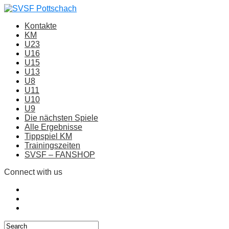
Kontakte
KM
U23
U16
U15
U13
U8
U11
U10
U9
Die nächsten Spiele
Alle Ergebnisse
Tippspiel KM
Trainingszeiten
SVSF – FANSHOP
Connect with us