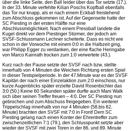
über die linke Seite, den Ball leider über das Tor setzte (17.).
In der 33. Minute verfehlte Kilian Poschs Kopfball ebenfalls
das Tor nur knapp, als er nach einem Eckball freistehend
zum Abschluss gekommen ist. Auf der Gegenseite hatte der
SC Piesting in der ersten Hälfte nur eine
Abschlussmöglichkeit. Nach einem Pressball landete die
Kugel direkt vor dem Piestinger Stürmer, der jedoch am
SVSF-Schlussmann Lechner scheiterte. Dass es nicht wie
schon in der Vorwoche mit einem 0:0 in die Halbzeit ging,
war Philipp Egger zu verdanken, der eine flache Heringabe
von Marco Kainrath trocken zum 1:0 verwertete (43.).
Kurz nach der Pause setzte der SVSF nach bzw. stellte
innerhalb von 4 Minuten die Weichen Richtung ersten Spiel
in dieser Testspielperiode. In der 47.Minute war es der SVSF
Kapitän der nach einer Einzelaktion zum 2:0 einschoss, nur
kurze Augenblicks später erzielte David Rosenbichler das
3:0 (50.) Keine 60 Sekunden später durfte auch Mani Walk
sich über seinen Treffer freuen – 4:0. Der SC Piesting nun
gebrochen und zum Abschuss freigegeben. Ein weiterer
Trippelschlag innerhalb von nur 4 Minuten (58.bis 62.
Minute) brachten den SVSF mit 7:0 in Front! Dem SC
Piesting gelang nach einen Konter der Ehrentreffer zum
zwischenzeitlichen 7:1 (79.), den Schlusspunkt setzte aber
wieder der SVSF mit zwei Toren in der 86. und 89. Minute