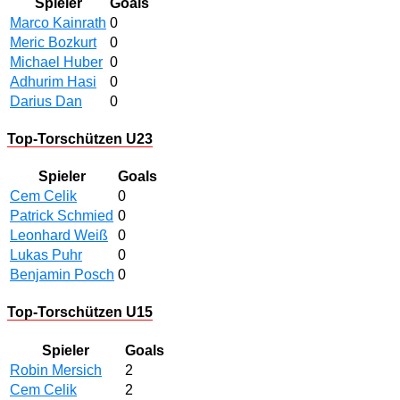
Spieler
Goals
Marco Kainrath
0
Meric Bozkurt
0
Michael Huber
0
Adhurim Hasi
0
Darius Dan
0
Top-Torschützen U23
Spieler
Goals
Cem Celik
0
Patrick Schmied
0
Leonhard Weiß
0
Lukas Puhr
0
Benjamin Posch
0
Top-Torschützen U15
Spieler
Goals
Robin Mersich
2
Cem Celik
2