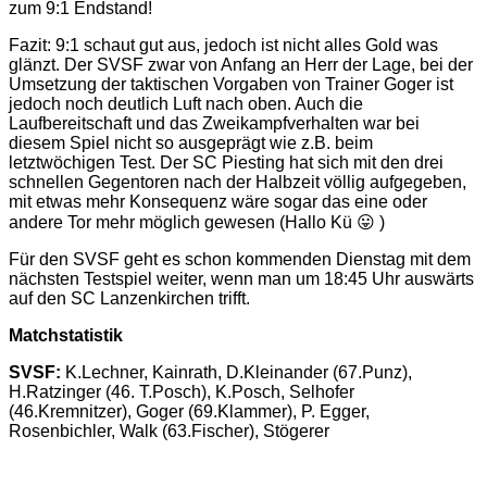
zum 9:1 Endstand!
Fazit: 9:1 schaut gut aus, jedoch ist nicht alles Gold was
glänzt. Der SVSF zwar von Anfang an Herr der Lage, bei der
Umsetzung der taktischen Vorgaben von Trainer Goger ist
jedoch noch deutlich Luft nach oben. Auch die
Laufbereitschaft und das Zweikampfverhalten war bei
diesem Spiel nicht so ausgeprägt wie z.B. beim
letztwöchigen Test. Der SC Piesting hat sich mit den drei
schnellen Gegentoren nach der Halbzeit völlig aufgegeben,
mit etwas mehr Konsequenz wäre sogar das eine oder
andere Tor mehr möglich gewesen (Hallo Kü 😛 )
Für den SVSF geht es schon kommenden Dienstag mit dem
nächsten Testspiel weiter, wenn man um 18:45 Uhr auswärts
auf den SC Lanzenkirchen trifft.
Matchstatistik
SVSF:
K.Lechner, Kainrath, D.Kleinander (67.Punz),
H.Ratzinger (46. T.Posch), K.Posch, Selhofer
(46.Kremnitzer), Goger (69.Klammer), P. Egger,
Rosenbichler, Walk (63.Fischer), Stögerer