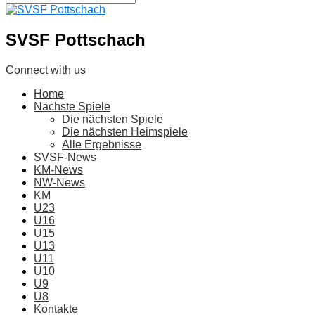
SVSF Pottschach
Connect with us
Home
Nächste Spiele
Die nächsten Spiele
Die nächsten Heimspiele
Alle Ergebnisse
SVSF-News
KM-News
NW-News
KM
U23
U16
U15
U13
U11
U10
U9
U8
Kontakte