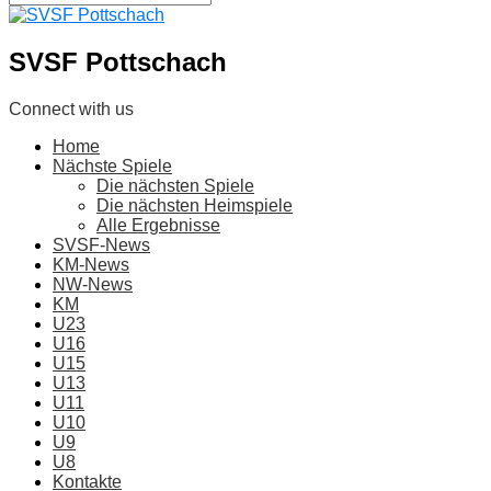
SVSF Pottschach
Connect with us
Home
Nächste Spiele
Die nächsten Spiele
Die nächsten Heimspiele
Alle Ergebnisse
SVSF-News
KM-News
NW-News
KM
U23
U16
U15
U13
U11
U10
U9
U8
Kontakte