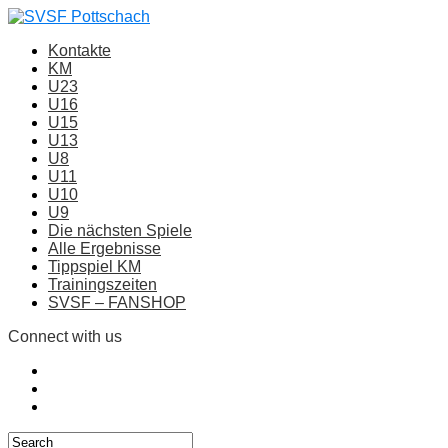
Kontakte
KM
U23
U16
U15
U13
U8
U11
U10
U9
Die nächsten Spiele
Alle Ergebnisse
Tippspiel KM
Trainingszeiten
SVSF – FANSHOP
Connect with us