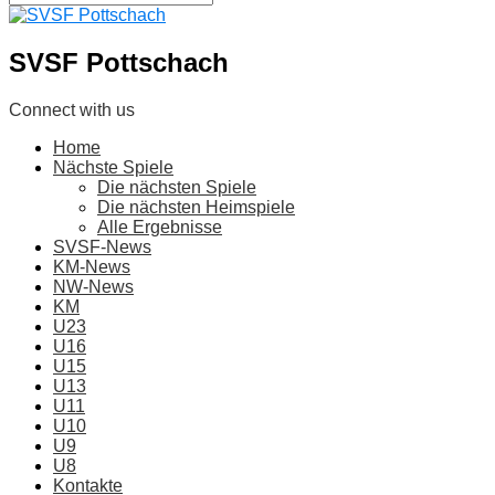
SVSF Pottschach
Connect with us
Home
Nächste Spiele
Die nächsten Spiele
Die nächsten Heimspiele
Alle Ergebnisse
SVSF-News
KM-News
NW-News
KM
U23
U16
U15
U13
U11
U10
U9
U8
Kontakte