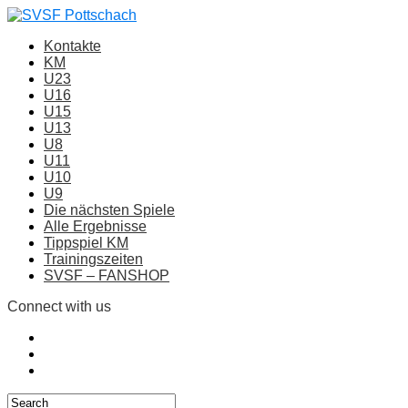
Kontakte
KM
U23
U16
U15
U13
U8
U11
U10
U9
Die nächsten Spiele
Alle Ergebnisse
Tippspiel KM
Trainingszeiten
SVSF – FANSHOP
Connect with us