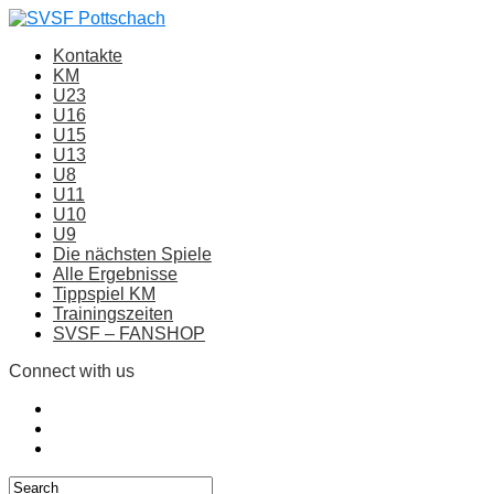
Kontakte
KM
U23
U16
U15
U13
U8
U11
U10
U9
Die nächsten Spiele
Alle Ergebnisse
Tippspiel KM
Trainingszeiten
SVSF – FANSHOP
Connect with us