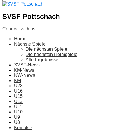
SVSF Pottschach
Connect with us
Home
Nächste Spiele
Die nächsten Spiele
Die nächsten Heimspiele
Alle Ergebnisse
SVSF-News
KM-News
NW-News
KM
U23
U16
U15
U13
U11
U10
U9
U8
Kontakte