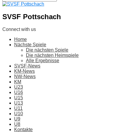
SVSF Pottschach
Connect with us
Home
Nächste Spiele
Die nächsten Spiele
Die nächsten Heimspiele
Alle Ergebnisse
SVSF-News
KM-News
NW-News
KM
U23
U16
U15
U13
U11
U10
U9
U8
Kontakte