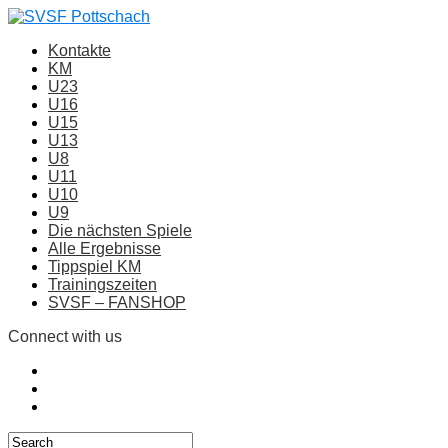
Kontakte
KM
U23
U16
U15
U13
U8
U11
U10
U9
Die nächsten Spiele
Alle Ergebnisse
Tippspiel KM
Trainingszeiten
SVSF – FANSHOP
Connect with us