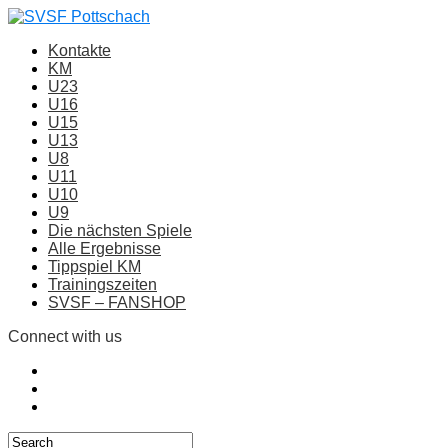
Kontakte
KM
U23
U16
U15
U13
U8
U11
U10
U9
Die nächsten Spiele
Alle Ergebnisse
Tippspiel KM
Trainingszeiten
SVSF – FANSHOP
Connect with us