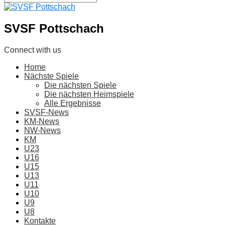
SVSF Pottschach
Connect with us
Home
Nächste Spiele
Die nächsten Spiele
Die nächsten Heimspiele
Alle Ergebnisse
SVSF-News
KM-News
NW-News
KM
U23
U16
U15
U13
U11
U10
U9
U8
Kontakte