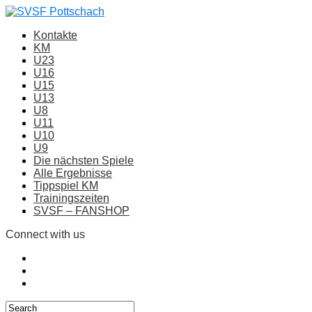
Kontakte
KM
U23
U16
U15
U13
U8
U11
U10
U9
Die nächsten Spiele
Alle Ergebnisse
Tippspiel KM
Trainingszeiten
SVSF – FANSHOP
Connect with us