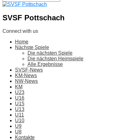
SVSF Pottschach
Connect with us
Home
Nächste Spiele
Die nächsten Spiele
Die nächsten Heimspiele
Alle Ergebnisse
SVSF-News
KM-News
NW-News
KM
U23
U16
U15
U13
U11
U10
U9
U8
Kontakte