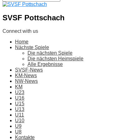
SVSF Pottschach
Connect with us
Home
Nächste Spiele
Die nächsten Spiele
Die nächsten Heimspiele
Alle Ergebnisse
SVSF-News
KM-News
NW-News
KM
U23
U16
U15
U13
U11
U10
U9
U8
Kontakte