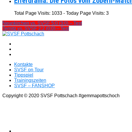
Elferdrama: Die Fotos vom Zöbern-Matc
Total Page Visits: 1033 - Today Page Visits: 3
Neunkirchen vs. SVSF 5:0 (3:0) – Test
Ternitz vs. SVSF 2:2 (0:0) – Test
Kontakte
SVSF on Tour
Tippspiel
Trainingszeiten
SVSF – FANSHOP
Copyright © 2020 SVSF Pottschach #gemmapottschoch