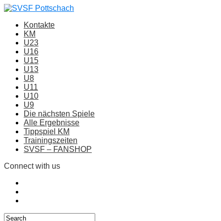
Kontakte
KM
U23
U16
U15
U13
U8
U11
U10
U9
Die nächsten Spiele
Alle Ergebnisse
Tippspiel KM
Trainingszeiten
SVSF – FANSHOP
Connect with us