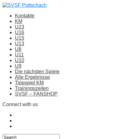
Kontakte
KM
U23
U16
U15
U13
U8
U11
U10
U9
Die nächsten Spiele
Alle Ergebnisse
Tippspiel KM
Trainingszeiten
SVSF – FANSHOP
Connect with us