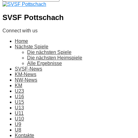
SVSF Pottschach
Connect with us
Home
Nächste Spiele
Die nächsten Spiele
Die nächsten Heimspiele
Alle Ergebnisse
SVSF-News
KM-News
NW-News
KM
U23
U16
U15
U13
U11
U10
U9
U8
Kontakte