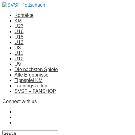
Kontakte
KM
U23
U16
U15
U13
U8
U11
U10
U9
Die nächsten Spiele
Alle Ergebnisse
Tippspiel KM
Trainingszeiten
SVSF – FANSHOP
Connect with us