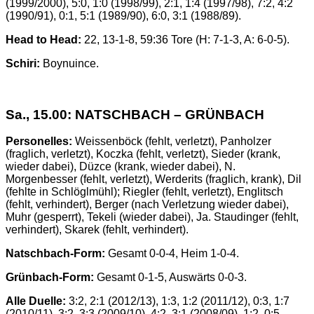
(1999/2000), 5:0, 1:0 (1998/99), 2:1, 1:4 (1997/98), 7:2, 4:2
(1990/91), 0:1, 5:1 (1989/90), 6:0, 3:1 (1988/89).
Head to Head:
22, 13-1-8, 59:36 Tore (H: 7-1-3, A: 6-0-5).
Schiri:
Boynuince.
Sa., 15.00: NATSCHBACH – GRÜNBACH
Personelles:
Weissenböck (fehlt, verletzt), Panholzer
(fraglich, verletzt), Koczka (fehlt, verletzt), Sieder (krank,
wieder dabei), Düzce (krank, wieder dabei), N.
Morgenbesser (fehlt, verletzt), Werderits (fraglich, krank), Dil
(fehlte in Schlöglmühl); Riegler (fehlt, verletzt), Englitsch
(fehlt, verhindert), Berger (nach Verletzung wieder dabei),
Muhr (gesperrt), Tekeli (wieder dabei), Ja. Staudinger (fehlt,
verhindert), Skarek (fehlt, verhindert).
Natschbach-Form:
Gesamt 0-0-4, Heim 1-0-4.
Grünbach-Form:
Gesamt 0-1-5, Auswärts 0-0-3.
Alle Duelle:
3:2, 2:1 (2012/13), 1:3, 1:2 (2011/12), 0:3, 1:7
(2010/11), 3:2, 3:3 (2009/10), 4:2, 3:1 (2008/09), 1:2, 0:5