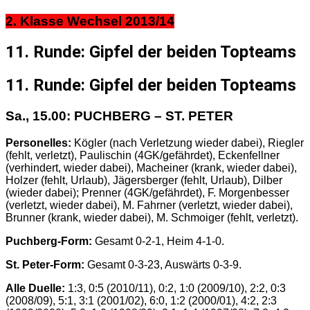
2. Klasse Wechsel 2013/14
11. Runde: Gipfel der beiden Topteams
11. Runde: Gipfel der beiden Topteams
Sa., 15.00: PUCHBERG – ST. PETER
Personelles:
Kögler (nach Verletzung wieder dabei), Riegler
(fehlt, verletzt), Paulischin (4GK/gefährdet), Eckenfellner
(verhindert, wieder dabei), Macheiner (krank, wieder dabei),
Holzer (fehlt, Urlaub), Jägersberger (fehlt, Urlaub), Dilber
(wieder dabei); Prenner (4GK/gefährdet), F. Morgenbesser
(verletzt, wieder dabei), M. Fahrner (verletzt, wieder dabei),
Brunner (krank, wieder dabei), M. Schmoiger (fehlt, verletzt).
Puchberg-Form:
Gesamt 0-2-1, Heim 4-1-0.
St. Peter-Form:
Gesamt 0-3-23, Auswärts 0-3-9.
Alle Duelle:
1:3, 0:5 (2010/11), 0:2, 1:0 (2009/10), 2:2, 0:3
(2008/09), 5:1, 3:1 (2001/02), 6:0, 1:2 (2000/01), 4:2, 2:3