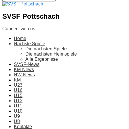
SVSF Pottschach
Connect with us
Home
Nächste Spiele
Die nächsten Spiele
Die nächsten Heimspiele
Alle Ergebnisse
SVSF-News
KM-News
NW-News
KM
U23
U16
U15
U13
U11
U10
U9
U8
Kontakte