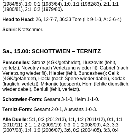
(1984/85), 1:0, 0:1 (1983/84), 1:0, 1:1 (1982/83), 2:1, 1:1
(1980/81), 2:1, 0:2 (1979/80).
Head to Head:
26, 12-7-7, 36:33 Tore (H: 9-1-3, A: 3-6-4).
Schiri:
Kratschmer.
Sa., 15.00: SCHOTTWIEN – TERNITZ
Personelles:
Stranz (4GK/gefährdet), Huszovits (fehlt,
verletzt), Novotny (nach Verletzung wieder fit), Gabriel (nach
Verletzung wieder fit), Hiebler (fehlt, Bundesheer); Celik
(4GK/gefährdet), Hackl (nach Sperre wieder dabei), Kodak
(fraglich, verletzt), Mrkonjic (gesperrt), Horn (fehlte dienstlich,
wieder dabei), Behluli (fehlt, verletzt).
Schottwien-Form:
Gesamt 3-1-0, Heim 1-1-0.
Ternitz-Form:
Gesamt 2-0-1, Auswärts 1-0-3.
Alle Duelle:
5:1, 0:2 (2012/13), 1:1, 1:2 (2011/12), 0:1, 1:1
(2010/11), 2:1, 1:2 (2009/19), 0:3, 0:1 (2008/09), 4:3, 3:3
(2007/08), 1:4, 1:0 (2006/07), 3:6, 0:2 (2004/05), 3:3, 0:4