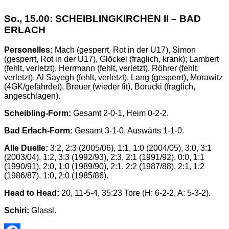
So., 15.00: SCHEIBLINGKIRCHEN II – BAD
ERLACH
Personelles:
Mach (gesperrt, Rot in der U17), Simon
(gesperrt, Rot in der U17), Glöckel (fraglich, krank); Lambert
(fehlt, verletzt), Herrmann (fehlt, verletzt), Röhrer (fehlt,
verletzt), Al Sayegh (fehlt, verletzt), Lang (gesperrt), Morawitz
(4GK/gefährdet), Breuer (wieder fit), Borucki (fraglich,
angeschlagen).
Scheibling-Form:
Gesamt 2-0-1, Heim 0-2-2.
Bad Erlach-Form:
Gesamt 3-1-0, Auswärts 1-1-0.
Alle Duelle:
3:2, 2:3 (2005/06), 1:1, 1:0 (2004/05), 3:0, 3:1
(2003/04), 1:2, 3:3 (1992/93), 2:3, 2:1 (1991/92), 0:0, 1:1
(1990/91), 2:0, 1:0 (1989/90), 2:1, 2:2 (1987/88), 2:1, 1:2
(1986/87), 1:0, 2:0 (1985/86).
Head to Head:
20, 11-5-4, 35:23 Tore (H: 6-2-2, A: 5-3-2).
Schiri:
Glassl.