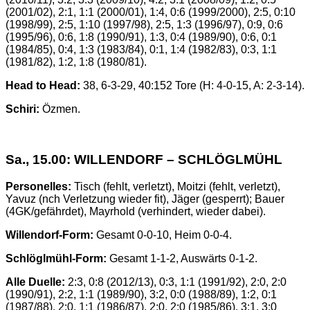
(2001/02), 2:1, 1:1 (2000/01), 1:4, 0:6 (1999/2000), 2:5, 0:10
(1998/99), 2:5, 1:10 (1997/98), 2:5, 1:3 (1996/97), 0:9, 0:6
(1995/96), 0:6, 1:8 (1990/91), 1:3, 0:4 (1989/90), 0:6, 0:1
(1984/85), 0:4, 1:3 (1983/84), 0:1, 1:4 (1982/83), 0:3, 1:1
(1981/82), 1:2, 1:8 (1980/81).
Head to Head:
38, 6-3-29, 40:152 Tore (H: 4-0-15, A: 2-3-14).
Schiri:
Özmen.
Sa., 15.00: WILLENDORF – SCHLÖGLMÜHL
Personelles:
Tisch (fehlt, verletzt), Moitzi (fehlt, verletzt),
Yavuz (nch Verletzung wieder fit), Jäger (gesperrt); Bauer
(4GK/gefährdet), Mayrhold (verhindert, wieder dabei).
Willendorf-Form:
Gesamt 0-0-10, Heim 0-0-4.
Schlöglmühl-Form:
Gesamt 1-1-2, Auswärts 0-1-2.
Alle Duelle:
2:3, 0:8 (2012/13), 0:3, 1:1 (1991/92), 2:0, 2:0
(1990/91), 2:2, 1:1 (1989/90), 3:2, 0:0 (1988/89), 1:2, 0:1
(1987/88), 2:0, 1:1 (1986/87), 2:0, 2:0 (1985/86), 3:1, 3:0