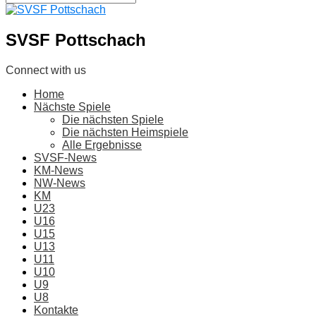
SVSF Pottschach
Connect with us
Home
Nächste Spiele
Die nächsten Spiele
Die nächsten Heimspiele
Alle Ergebnisse
SVSF-News
KM-News
NW-News
KM
U23
U16
U15
U13
U11
U10
U9
U8
Kontakte