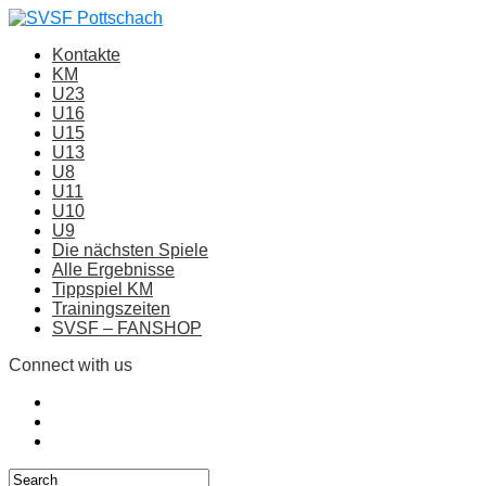
Kontakte
KM
U23
U16
U15
U13
U8
U11
U10
U9
Die nächsten Spiele
Alle Ergebnisse
Tippspiel KM
Trainingszeiten
SVSF – FANSHOP
Connect with us