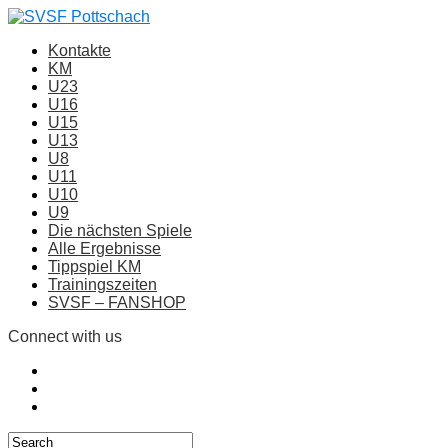
Kontakte
KM
U23
U16
U15
U13
U8
U11
U10
U9
Die nächsten Spiele
Alle Ergebnisse
Tippspiel KM
Trainingszeiten
SVSF – FANSHOP
Connect with us