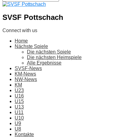
SVSF Pottschach
Connect with us
Home
Nächste Spiele
Die nächsten Spiele
Die nächsten Heimspiele
Alle Ergebnisse
SVSF-News
KM-News
NW-News
KM
U23
U16
U15
U13
U11
U10
U9
U8
Kontakte