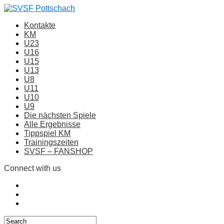
Kontakte
KM
U23
U16
U15
U13
U8
U11
U10
U9
Die nächsten Spiele
Alle Ergebnisse
Tippspiel KM
Trainingszeiten
SVSF – FANSHOP
Connect with us