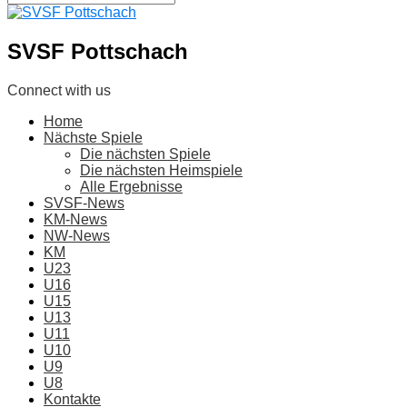
SVSF Pottschach
Connect with us
Home
Nächste Spiele
Die nächsten Spiele
Die nächsten Heimspiele
Alle Ergebnisse
SVSF-News
KM-News
NW-News
KM
U23
U16
U15
U13
U11
U10
U9
U8
Kontakte