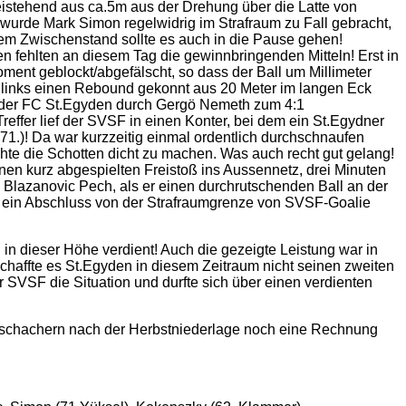
stehend aus ca.5m aus der Drehung über die Latte von
6 wurde Mark Simon regelwidrig im Strafraum zu Fall gebracht,
sem Zwischenstand sollte es auch in die Pause gehen!
n fehlten an diesem Tag die gewinnbringenden Mitteln! Erst in
nt geblockt/abgefälscht, so dass der Ball um Millimeter
it links einen Rebound gekonnt aus 20 Meter im langen Eck
am der FC St.Egyden durch Gergö Nemeth zum 4:1
effer lief der SVSF in einen Konter, bei dem ein St.Egydner
(71.)! Da war kurzzeitig einmal ordentlich durchschnaufen
hte die Schotten dicht zu machen. Was auch recht gut gelang!
nen kurz abgespielten Freistoß ins Aussennetz, drei Minuten
o Blazanovic Pech, als er einen durchrutschenden Ball an der
 Da ein Abschluss von der Strafraumgrenze von SVSF-Goalie
 in dieser Höhe verdient! Auch die gezeigte Leistung war in
chaffte es St.Egyden in diesem Zeitraum nicht seinen zweiten
 SVSF die Situation und durfte sich über einen verdienten
tschachern nach der Herbstniederlage noch eine Rechnung