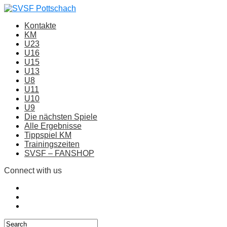
Kontakte
KM
U23
U16
U15
U13
U8
U11
U10
U9
Die nächsten Spiele
Alle Ergebnisse
Tippspiel KM
Trainingszeiten
SVSF – FANSHOP
Connect with us