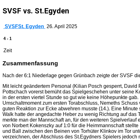
SVSF vs. St.Egyden
SVSF
St. Egyden
26. April 2025
4
-
1
Zeit
Zusammenfassung
Nach der 6:1 Niederlage gegen Grünbach zeigte der SVSF die
Mit leicht geändertem Personal (Kilian Posch gesperrt, David 
Pottschach vorerst bemüht das Spielgeschehen unter seine K
in der ersten viertel Stunde so gut wie keine Höhepunkte ga
Umschaltmoment zum ersten Torabschluss, Nemeths Schuss vo
guten Reaktion zur Ecke abwehren musste (14.). Eine Minute
Walk hatte der angedachte Heber zu wenig Richtung auf das To
merkte man der Mannschaft an, für den weiteren Spielverlauf 
von Norbert Kokenszky auf 1:0 für die Heimmannschaft stellte
und Ball zwischen den Beinen von Torhüter Klinkov im Tor unt
verzeichnen, der Abschluss des St.Egydners Spielers jedoch n