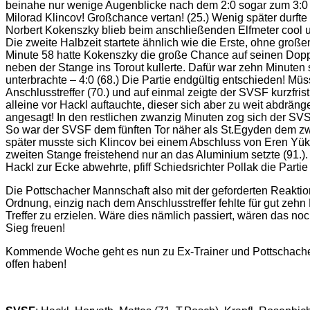
beinahe nur wenige Augenblicke nach dem 2:0 sogar zum 3:0 
Milorad Klincov! Großchance vertan! (25.) Wenig später durfte
Norbert Kokenszky blieb beim anschließenden Elfmeter cool un
Die zweite Halbzeit startete ähnlich wie die Erste, ohne gro
Minute 58 hatte Kokenszky die große Chance auf seinen Dopp
neben der Stange ins Torout kullerte. Dafür war zehn Minuten
unterbrachte – 4:0 (68.) Die Partie endgültig entschieden!
Anschlusstreffer (70.) und auf einmal zeigte der SVSF kurzfri
alleine vor Hackl auftauchte, dieser sich aber zu weit abdrän
angesagt! In den restlichen zwanzig Minuten zog sich der SVS
So war der SVSF dem fünften Tor näher als St.Egyden dem zwei
später musste sich Klincov bei einem Abschluss von Eren Yüks
zweiten Stange freistehend nur an das Aluminium setzte (91.)
Hackl zur Ecke abwehrte, pfiff Schiedsrichter Pollak die Part
Die Pottschacher Mannschaft also mit der geforderten Reaktion
Ordnung, einzig nach dem Anschlusstreffer fehlte für gut zeh
Treffer zu erzielen. Wäre dies nämlich passiert, wären das n
Sieg freuen!
Kommende Woche geht es nun zu Ex-Trainer und Pottschache
offen haben!