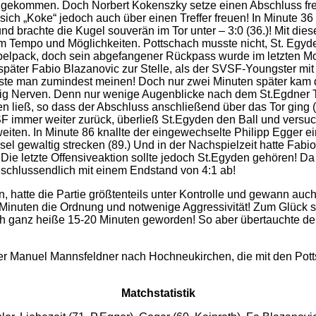
gekommen. Doch Norbert Kokenszky setze einen Abschluss frei
 sich „Koke“ jedoch auch über einen Treffer freuen! In Minute 3
d brachte die Kugel souverän im Tor unter – 3:0 (36.)! Mit die
ßem Tempo und Möglichkeiten. Pottschach musste nicht, St. Egyde
elpack, doch sein abgefangener Rückpass wurde im letzten Mome
 später Fabio Blazanovic zur Stelle, als der SVSF-Youngster m
 Müsste man zumindest meinen! Doch nur zwei Minuten später k
stig Nerven. Denn nur wenige Augenblicke nach dem St.Egdner Tr
gen ließ, so dass der Abschluss anschließend über das Tor ging 
F immer weiter zurück, überließ St.Egyden den Ball und versuc
ten. In Minute 86 knallte der eingewechselte Philipp Egger ei
el gewaltig strecken (89.) Und in der Nachspielzeit hatte Fabi
. Die letzte Offensiveaktion sollte jedoch St.Egyden gehören!
ie schlussendlich mit einem Endstand von 4:1 ab!
, hatte die Partie größtenteils unter Kontrolle und gewann auch
n Minuten die Ordnung und notwenige Aggressivität! Zum Glück s
och ganz heiße 15-20 Minuten geworden! So aber übertauchte der
r Manuel Mannsfeldner nach Hochneukirchen, die mit den Pot
Matchstatistik