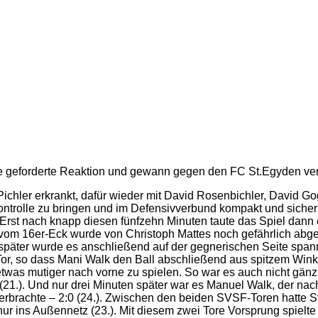
 geforderte Reaktion und gewann gegen den FC St.Egyden verd
Pichler erkrankt, dafür wieder mit David Rosenbichler, David Go
ontrolle zu bringen und im Defensivverbund kompakt und siche
b. Erst nach knapp diesen fünfzehn Minuten taute das Spiel da
m 16er-Eck wurde von Christoph Mattes noch gefährlich abgef
 später wurde es anschließend auf der gegnerischen Seite spa
r, so dass Mani Walk den Ball abschließend aus spitzem Winkel n
etwas mutiger nach vorne zu spielen. So war es auch nicht gän
 (21.). Und nur drei Minuten später war es Manuel Walk, der n
erbrachte – 2:0 (24.). Zwischen den beiden SVSF-Toren hatte S
ur ins Außennetz (23.). Mit diesem zwei Tore Vorsprung spielte