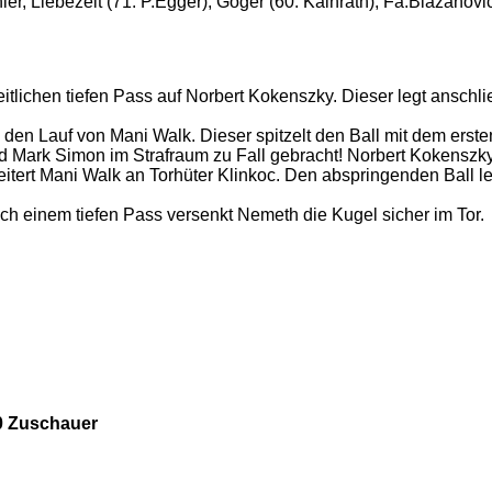
chler, Liebezeit (71. P.Egger), Goger (60. Kainrath), Fa.Blazano
itlichen tiefen Pass auf Norbert Kokenszky. Dieser legt anschli
en Lauf von Mani Walk. Dieser spitzelt den Ball mit dem erste
 Mark Simon im Strafraum zu Fall gebracht! Norbert Kokenszky v
tert Mani Walk an Torhüter Klinkoc. Den abspringenden Ball l
Nach einem tiefen Pass versenkt Nemeth die Kugel sicher im Tor.
0 Zuschauer