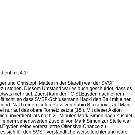
ient mit 4:1!
ger und Christoph Mattes in der Starelf) war der SVSF
r zu stehen. Diesem Umstand war es auch geschuldet, dass es
nn etwas mehr auf. Zuerst kam der FC St.Egyden nach einem
älscht, so dass SVSF-Schlussmann Hackl den Ball mit einer
nnend. Nach einem tiefen Pass von Fabio Blazanovic auf Mani
ur auf das obere Tornetz setzte (15.). Mit dieser Aktion
zlich unverdient, als nach 21 Minuten Mark Simon nach Zuspiel
ach einem sehenswerten Zuspiel von Mark Simon zur Stelle war
t.Egyden seine vorerst letzte Offensive-Chance zu
 es sich für den SVSF verständlicherweise leichter und wäre