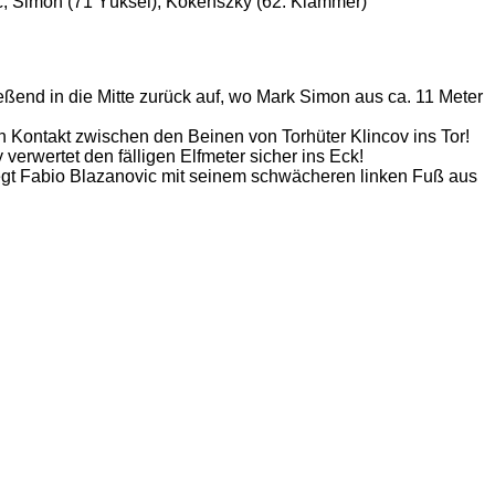
vic, Simon (71 Yüksel), Kokenszky (62. Klammer)
eßend in die Mitte zurück auf, wo Mark Simon aus ca. 11 Meter
n Kontakt zwischen den Beinen von Torhüter Klincov ins Tor!
erwertet den fälligen Elfmeter sicher ins Eck!
egt Fabio Blazanovic mit seinem schwächeren linken Fuß aus