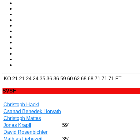
KO
21
21
24
24
35
36
36
59
60
62
68
68
71
71
71
FT
SVSF
Christoph Hackl
Csanad Benedek Horvath
Christoph Mattes
Jonas Krapfl
59'
David Rosenbichler
Mathias Liebezeit
35'