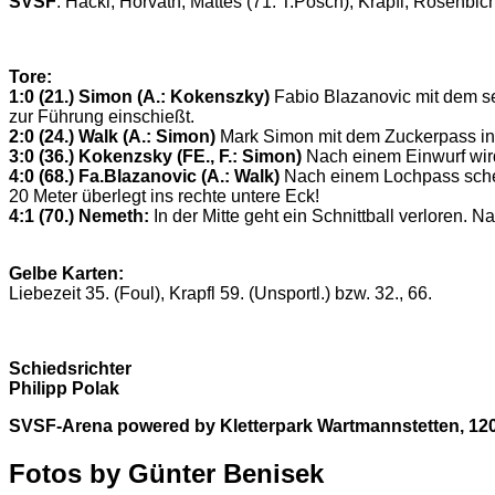
SVSF
: Hackl, Horvath, Mattes (71. T.Posch), Krapfl, Rosenbi
Tore:
1:0 (21.) Simon (A.: Kokenszky)
Fabio Blazanovic mit dem se
zur Führung einschießt.
2:0 (24.) Walk (A.: Simon)
Mark Simon mit dem Zuckerpass in d
3:0 (36.) Kokenzsky (FE., F.: Simon)
Nach einem Einwurf wird
4:0 (68.) Fa.Blazanovic (A.: Walk)
Nach einem Lochpass schei
20 Meter überlegt ins rechte untere Eck!
4:1 (70.) Nemeth:
In der Mitte geht ein Schnittball verloren. 
Gelbe Karten:
Liebezeit 35. (Foul), Krapfl 59. (Unsportl.) bzw. 32., 66.
Schiedsrichter
Philipp Polak
SVSF-Arena powered by Kletterpark Wartmannstetten, 12
Fotos by Günter Benisek