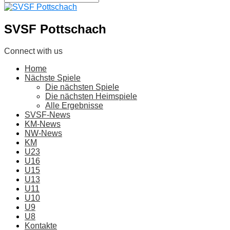
SVSF Pottschach
Connect with us
Home
Nächste Spiele
Die nächsten Spiele
Die nächsten Heimspiele
Alle Ergebnisse
SVSF-News
KM-News
NW-News
KM
U23
U16
U15
U13
U11
U10
U9
U8
Kontakte