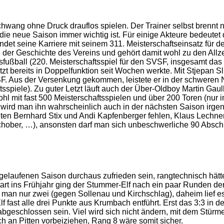
ang ohne Druck drauflos spielen. Der Trainer selbst brennt natü
die neue Saison immer wichtig ist. Für einige Akteure bedeu
t seine Karriere mit seinem 311. Meisterschaftseinsatz für den
in der Geschichte des Vereins und gehört damit wohl zu den All
all (220. Meisterschaftsspiel für den SVSF, insgesamt das ge
uletzt bereits in Doppelfunktion seit Wochen werkte. Mit Stjepan
F. Aus der Versenkung gekommen, leistete er in der schweren N
sspiele). Zu guter Letzt läuft auch der Über-Oldboy Martin Gaul
wohl mit fast 500 Meisterschaftsspielen und über 200 Toren (nur
t, wird man ihn wahrscheinlich auch in der nächsten Saison ir
zten Bernhard Stix und Andi Kapfenberger fehlen, Klaus Lechner 
chober, …), ansonsten darf man sich unbeschwerliche 90 Absch
laufenen Saison durchaus zufrieden sein, rangtechnisch hätte
t ins Frühjahr ging der Stummer-Elf nach ein paar Runden der
lor man nur zwei (gegen Sollenau und Kirchschlag), daheim lief
 fast alle drei Punkte aus Krumbach entführt. Erst das 3:3 in de
t abgeschlossen sein. Viel wird sich nicht ändern, mit dem St
 an Pitten vorbeiziehen, Rang 8 wäre somit sicher.