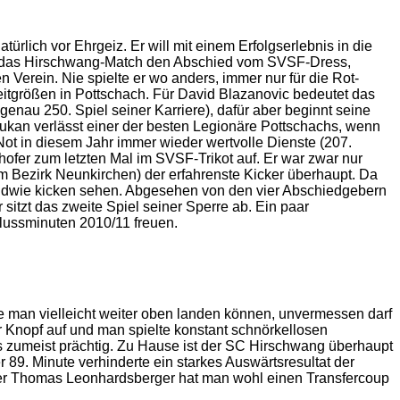
rlich vor Ehrgeiz. Er will mit einem Erfolgserlebnis in die
tet das Hirschwang-Match den Abschied vom SVSF-Dress,
 Verein. Nie spielte er wo anders, immer nur für die Rot-
zeitgrößen in Pottschach. Für David Blazanovic bedeutet das
nau 250. Spiel seiner Karriere), dafür aber beginnt seine
 Slukan verlässt einer der besten Legionäre Pottschachs, wenn
ot in diesem Jahr immer wieder wertvolle Dienste (207.
hofer zum letzten Mal im SVSF-Trikot auf. Er war zwar nur
 im Bezirk Neunkirchen) der erfahrenste Kicker überhaupt. Da
gendwie kicken sehen. Abgesehen von den vier Abschiedgebern
sitzt das zweite Spiel seiner Sperre ab. Ein paar
lussminuten 2010/11 freuen.
 man vielleicht weiter oben landen können, unvermessen darf
 Knopf auf und man spielte konstant schnörkellosen
 es zumeist prächtig. Zu Hause ist der SC Hirschwang überhaupt
r 89. Minute verhinderte ein starkes Auswärtsresultat der
ürmer Thomas Leonhardsberger hat man wohl einen Transfercoup