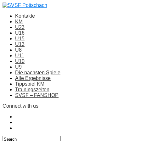
Kontakte
KM
U23
U16
U15
U13
U8
U11
U10
U9
Die nächsten Spiele
Alle Ergebnisse
Tippspiel KM
Trainingszeiten
SVSF – FANSHOP
Connect with us