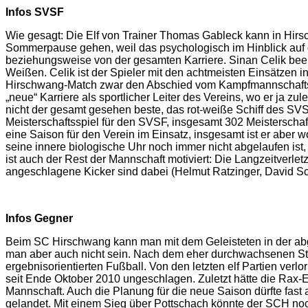
Infos SVSF
Wie gesagt: Die Elf von Trainer Thomas Gableck kann in Hirschw
Sommerpause gehen, weil das psychologisch im Hinblick auf 
beziehungsweise von der gesamten Karriere. Sinan Celik beende
Weißen. Celik ist der Spieler mit den achtmeisten Einsätzen 
Hirschwang-Match zwar den Abschied vom Kampfmannschaftsfußb
„neue“ Karriere als sportlicher Leiter des Vereins, wo er ja z
nicht der gesamt gesehen beste, das rot-weiße Schiff des SVS
Meisterschaftsspiel für den SVSF, insgesamt 302 Meisterschaft
eine Saison für den Verein im Einsatz, insgesamt ist er aber 
seine innere biologische Uhr noch immer nicht abgelaufen is
ist auch der Rest der Mannschaft motiviert: Die Langzeitverlet
angeschlagene Kicker sind dabei (Helmut Ratzinger, David S
Infos Gegner
Beim SC Hirschwang kann man mit dem Geleisteten in der abge
man aber auch nicht sein. Nach dem eher durchwachsenen Star
ergebnisorientierten Fußball. Von den letzten elf Partien ver
seit Ende Oktober 2010 ungeschlagen. Zuletzt hätte die Rax-Elf
Mannschaft. Auch die Planung für die neue Saison dürfte fas
gelandet. Mit einem Sieg über Pottschach könnte der SCH noch