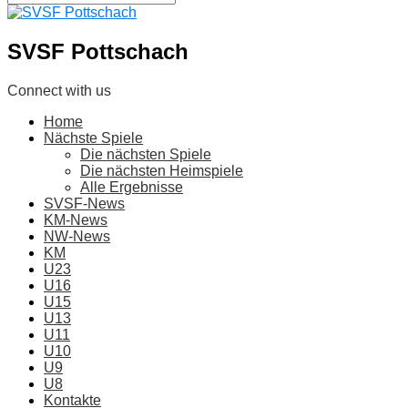
SVSF Pottschach
Connect with us
Home
Nächste Spiele
Die nächsten Spiele
Die nächsten Heimspiele
Alle Ergebnisse
SVSF-News
KM-News
NW-News
KM
U23
U16
U15
U13
U11
U10
U9
U8
Kontakte