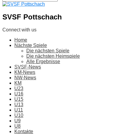
SVSF Pottschach
Connect with us
Home
Nächste Spiele
Die nächsten Spiele
Die nächsten Heimspiele
Alle Ergebnisse
SVSF-News
KM-News
NW-News
KM
U23
U16
U15
U13
U11
U10
U9
U8
Kontakte