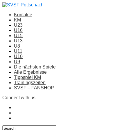
Kontakte
KM
U23
U16
U15
U13
U8
U11
U10
U9
Die nächsten Spiele
Alle Ergebnisse
Tippspiel KM
Trainingszeiten
SVSF – FANSHOP
Connect with us