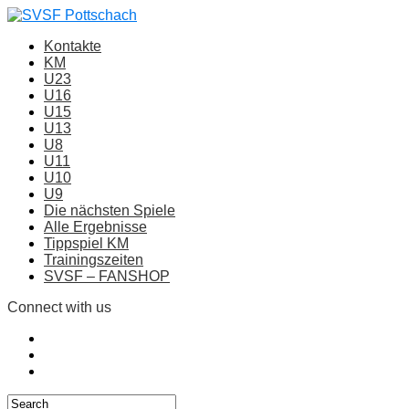
Kontakte
KM
U23
U16
U15
U13
U8
U11
U10
U9
Die nächsten Spiele
Alle Ergebnisse
Tippspiel KM
Trainingszeiten
SVSF – FANSHOP
Connect with us