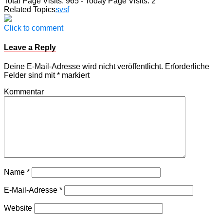
Total Page Visits: 965 - Today Page Visits: 2
Teilen
Related Topics
svsf
Click to comment
Leave a Reply
Deine E-Mail-Adresse wird nicht veröffentlicht.
Erforderliche
Felder sind mit
*
markiert
Kommentar
Name
*
E-Mail-Adresse
*
Website