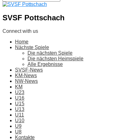
SVSF Pottschach
Connect with us
Home
Nächste Spiele
Die nächsten Spiele
Die nächsten Heimspiele
Alle Ergebnisse
SVSF-News
KM-News
NW-News
KM
U23
U16
U15
U13
U11
U10
U9
U8
Kontakte