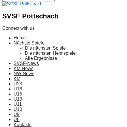
SVSF Pottschach
Connect with us
Home
Nächste Spiele
Die nächsten Spiele
Die nächsten Heimspiele
Alle Ergebnisse
SVSF-News
KM-News
NW-News
KM
U23
U16
U15
U13
U11
U10
U9
U8
Kontakte