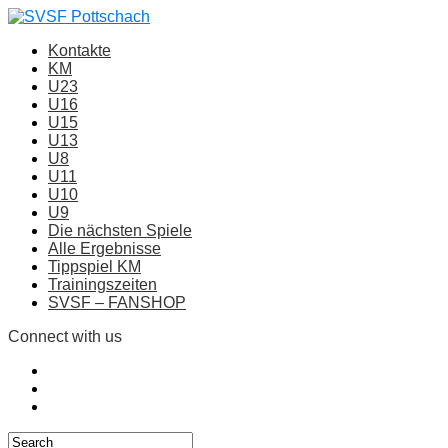
Kontakte
KM
U23
U16
U15
U13
U8
U11
U10
U9
Die nächsten Spiele
Alle Ergebnisse
Tippspiel KM
Trainingszeiten
SVSF – FANSHOP
Connect with us