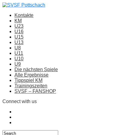
Kontakte
KM
U23
U16
U15
U13
U8
U11
U10
U9
Die nächsten Spiele
Alle Ergebnisse
Tippspiel KM
Trainingszeiten
SVSF – FANSHOP
Connect with us