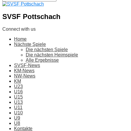
SVSF Pottschach
Connect with us
Home
Nächste Spiele
Die nächsten Spiele
Die nächsten Heimspiele
Alle Ergebnisse
SVSF-News
KM-News
NW-News
KM
U23
U16
U15
U13
U11
U10
U9
U8
Kontakte