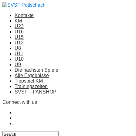
Kontakte
KM
U23
U16
U15
U13
U8
U11
U10
U9
Die nächsten Spiele
Alle Ergebnisse
Tippspiel KM
Trainingszeiten
SVSF – FANSHOP
Connect with us