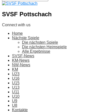
SVSF Pottschach
Connect with us
Home
Nächste Spiele
Die nächsten Spiele
Die nächsten Heimspiele
Alle Ergebnisse
SVSF-News
KM-News
NW-News
KM
U23
U16
U15
U13
U11
U10
U9
U8
Kontakte