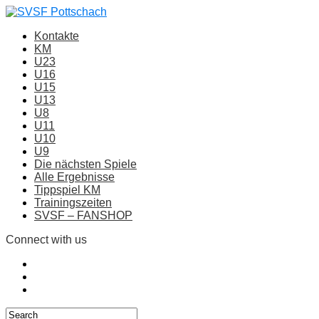
Kontakte
KM
U23
U16
U15
U13
U8
U11
U10
U9
Die nächsten Spiele
Alle Ergebnisse
Tippspiel KM
Trainingszeiten
SVSF – FANSHOP
Connect with us