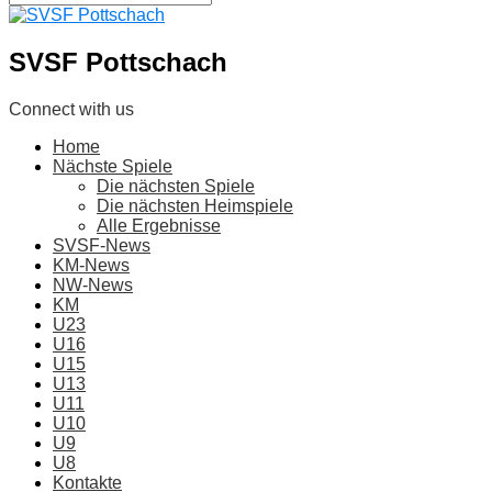
SVSF Pottschach
Connect with us
Home
Nächste Spiele
Die nächsten Spiele
Die nächsten Heimspiele
Alle Ergebnisse
SVSF-News
KM-News
NW-News
KM
U23
U16
U15
U13
U11
U10
U9
U8
Kontakte