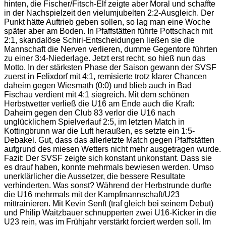
hinten, die Fischer/Fitsch-Elf zeigte aber Moral und schaffte
in der Nachspielzeit den vielumjubelten 2:2-Ausgleich. Der
Punkt hätte Auftrieb geben sollen, so lag man eine Woche
später aber am Boden. In Pfaffstätten führte Pottschach mit
2:1, skandalöse Schiri-Entscheidungen ließen sie die
Mannschaft die Nerven verlieren, dumme Gegentore führten
zu einer 3:4-Niederlage. Jetzt erst recht, so hieß nun das
Motto. In der stärksten Phase der Saison gewann der SVSF
zuerst in Felixdorf mit 4:1, remisierte trotz klarer Chancen
daheim gegen Wiesmath (0:0) und blieb auch in Bad
Fischau verdient mit 4:1 siegreich. Mit dem schönen
Herbstwetter verließ die U16 am Ende auch die Kraft:
Daheim gegen den Club 83 verlor die U16 nach
unglücklichem Spielverlauf 2:5, im letzten Match in
Kottingbrunn war die Luft heraußen, es setzte ein 1:5-
Debakel. Gut, dass das allerletzte Match gegen Pfaffstätten
aufgrund des miesen Wetters nicht mehr ausgetragen wurde.
Fazit: Der SVSF zeigte sich konstant unkonstant. Dass sie
es drauf haben, konnte mehrmals bewiesen werden. Umso
unerklärlicher die Aussetzer, die bessere Resultate
verhinderten. Was sonst? Während der Herbstrunde durfte
die U16 mehrmals mit der Kampfmannschaft/U23
mittrainieren. Mit Kevin Senft (traf gleich bei seinem Debut)
und Philip Waitzbauer schnupperten zwei U16-Kicker in die
U23 rein, was im Frühjahr verstärkt forciert werden soll. Im