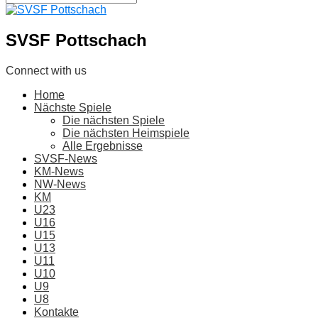
SVSF Pottschach
Connect with us
Home
Nächste Spiele
Die nächsten Spiele
Die nächsten Heimspiele
Alle Ergebnisse
SVSF-News
KM-News
NW-News
KM
U23
U16
U15
U13
U11
U10
U9
U8
Kontakte