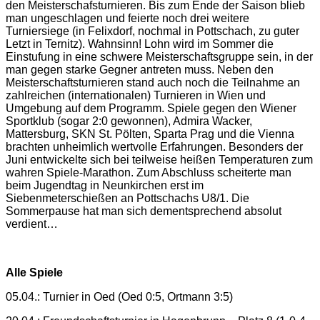
den Meisterschafsturnieren. Bis zum Ende der Saison blieb
man ungeschlagen und feierte noch drei weitere
Turniersiege (in Felixdorf, nochmal in Pottschach, zu guter
Letzt in Ternitz). Wahnsinn! Lohn wird im Sommer die
Einstufung in eine schwere Meisterschaftsgruppe sein, in der
man gegen starke Gegner antreten muss. Neben den
Meisterschaftsturnieren stand auch noch die Teilnahme an
zahlreichen (internationalen) Turnieren in Wien und
Umgebung auf dem Programm. Spiele gegen den Wiener
Sportklub (sogar 2:0 gewonnen), Admira Wacker,
Mattersburg, SKN St. Pölten, Sparta Prag und die Vienna
brachten unheimlich wertvolle Erfahrungen. Besonders der
Juni entwickelte sich bei teilweise heißen Temperaturen zum
wahren Spiele-Marathon. Zum Abschluss scheiterte man
beim Jugendtag in Neunkirchen erst im
Siebenmeterschießen an Pottschachs U8/1. Die
Sommerpause hat man sich dementsprechend absolut
verdient…
Alle Spiele
05.04.: Turnier in Oed (Oed 0:5, Ortmann 3:5)