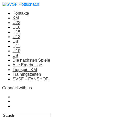
Kontakte
KM
U23
U16
U15
U13
U8
U11
U10
U9
Die nächsten Spiele
Alle Ergebnisse
Tippspiel KM
Trainingszeiten
SVSF – FANSHOP
Connect with us