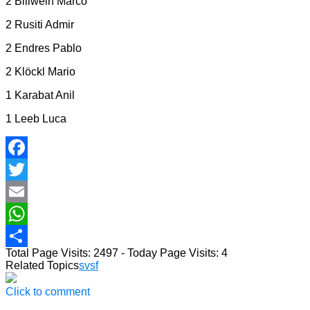
2 Billwein Marco
2 Rusiti Admir
2 Endres Pablo
2 Klöckl Mario
1 Karabat Anil
1 Leeb Luca
Facebook
Twitter
Email
WhatsApp
Total Page Visits: 2497 - Today Page Visits: 4
Teilen
Related Topics
svsf
Click to comment