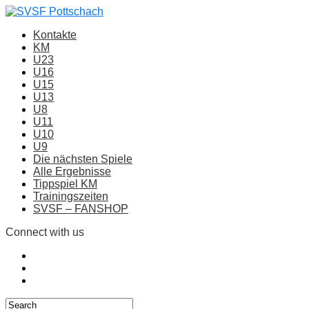
Kontakte
KM
U23
U16
U15
U13
U8
U11
U10
U9
Die nächsten Spiele
Alle Ergebnisse
Tippspiel KM
Trainingszeiten
SVSF – FANSHOP
Connect with us