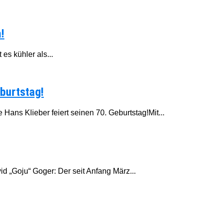
!
es kühler als...
burtstag!
ans Klieber feiert seinen 70. Geburtstag!Mit...
id „Goju“ Goger: Der seit Anfang März...