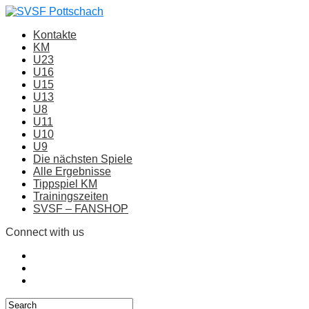
Kontakte
KM
U23
U16
U15
U13
U8
U11
U10
U9
Die nächsten Spiele
Alle Ergebnisse
Tippspiel KM
Trainingszeiten
SVSF – FANSHOP
Connect with us