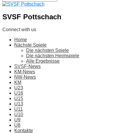
SVSF Pottschach
Connect with us
Home
Nächste Spiele
Die nächsten Spiele
Die nächsten Heimspiele
Alle Ergebnisse
SVSF-News
KM-News
NW-News
KM
U23
U16
U15
U13
U11
U10
U9
U8
Kontakte