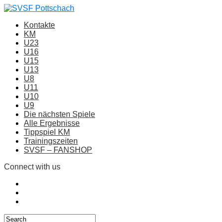
Kontakte
KM
U23
U16
U15
U13
U8
U11
U10
U9
Die nächsten Spiele
Alle Ergebnisse
Tippspiel KM
Trainingszeiten
SVSF – FANSHOP
Connect with us