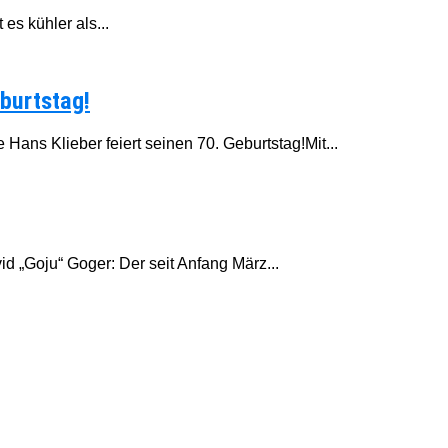
es kühler als...
burtstag!
ans Klieber feiert seinen 70. Geburtstag!Mit...
id „Goju“ Goger: Der seit Anfang März...