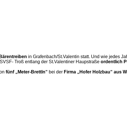
Bärentreiben
in Grafenbach/St.Valentin statt. Und wie jedes J
 SVSF- Troß entlang der St.Valentiner Haupstraße
ordentlich 
von
fünf „Meter-Brettln“
bei der
Firma „Hofer Holzbau“ aus Wi