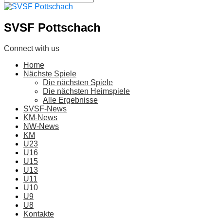
SVSF Pottschach
Connect with us
Home
Nächste Spiele
Die nächsten Spiele
Die nächsten Heimspiele
Alle Ergebnisse
SVSF-News
KM-News
NW-News
KM
U23
U16
U15
U13
U11
U10
U9
U8
Kontakte