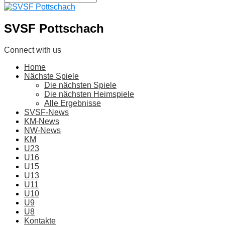
SVSF Pottschach
Connect with us
Home
Nächste Spiele
Die nächsten Spiele
Die nächsten Heimspiele
Alle Ergebnisse
SVSF-News
KM-News
NW-News
KM
U23
U16
U15
U13
U11
U10
U9
U8
Kontakte