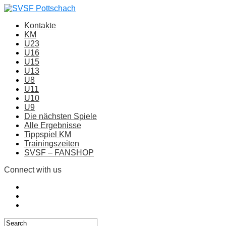
Kontakte
KM
U23
U16
U15
U13
U8
U11
U10
U9
Die nächsten Spiele
Alle Ergebnisse
Tippspiel KM
Trainingszeiten
SVSF – FANSHOP
Connect with us