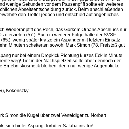
Und wenige Sekunden vor dem Pausenpfiff sollte ein weiteres
älschlichen Abseitsentscheidung zurück. Beim anschließenden
erwehrte den Treffer jedoch und entschied auf angebliches
 nach Wiederanpfiff das Pech, das Görkem Orhans Abschluss nur
0 zu erzielen (57.). Auch in weiterer Folge hatte der SVSF
(65.), wenig später kratze ein Aspanger mit letztem Einsatz
zehn Minuten scheiterten sowohl Mark Simon (78. Freistoß gut
pang nur bei einem Dropkick Richtung kurzes Eck in Minute
nte weg! Tief in der Nachspielzeit sollte aber dennoch der
eine Ergebniskosmetik bleiben, denn nur wenige Augenblicke
her), Kokenszky
rk Simon die Kugel über zwei Verteidiger zu Norbert
 sich hinter Aspang-Torhüter Salaba ins Tor!