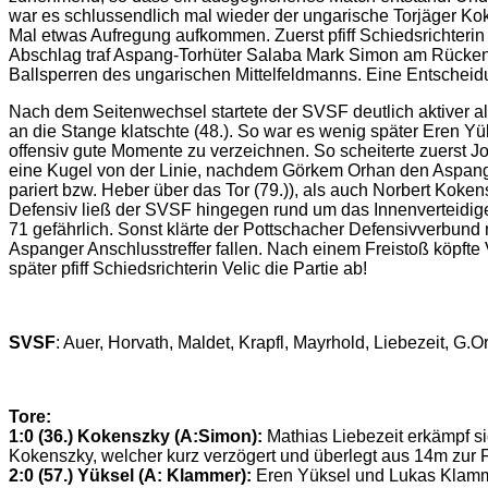
war es schlussendlich mal wieder der ungarische Torjäger Kok
Mal etwas Aufregung aufkommen. Zuerst pfiff Schiedsrichteri
Abschlag traf Aspang-Torhüter Salaba Mark Simon am Rücken, v
Ballsperren des ungarischen Mittelfeldmanns. Eine Entscheidu
Nach dem Seitenwechsel startete der SVSF deutlich aktiver al
an die Stange klatschte (48.). So war es wenig später Eren Yük
offensiv gute Momente zu verzeichnen. So scheiterte zuerst Jo
eine Kugel von der Linie, nachdem Görkem Orhan den Aspanger
pariert bzw. Heber über das Tor (79.)), als auch Norbert Koke
Defensiv ließ der SVSF hingegen rund um das Innenverteidig
71 gefährlich. Sonst klärte der Pottschacher Defensivverbund
Aspanger Anschlusstreffer fallen. Nach einem Freistoß köpfte 
später pfiff Schiedsrichterin Velic die Partie ab!
SVSF
: Auer, Horvath, Maldet, Krapfl, Mayrhold, Liebezeit, G.
Tore:
1:0 (36.) Kokenszky (A:Simon):
Mathias Liebezeit erkämpf si
Kokenszky, welcher kurz verzögert und überlegt aus 14m zur 
2:0 (57.) Yüksel (A: Klammer):
Eren Yüksel und Lukas Klamme