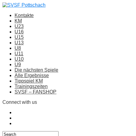
Kontakte
KM
U23
U16
U15
U13
U8
U11
U10
U9
Die nächsten Spiele
Alle Ergebnisse
Tippspiel KM
Trainingszeiten
SVSF – FANSHOP
Connect with us