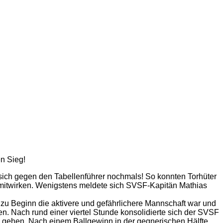
n Sieg!
ich gegen den Tabellenführer nochmals! So konnten Torhüter
cht mitwirken. Wenigstens meldete sich SVSF-Kapitän Mathias
, zu Beginn die aktivere und gefährlichere Mannschaft war und
ten. Nach rund einer viertel Stunde konsolidierte sich der SVSF
g gehen. Nach einem Ballgewinn in der gegnerischen Hälfte