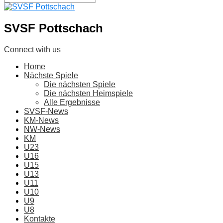
SVSF Pottschach
Connect with us
Home
Nächste Spiele
Die nächsten Spiele
Die nächsten Heimspiele
Alle Ergebnisse
SVSF-News
KM-News
NW-News
KM
U23
U16
U15
U13
U11
U10
U9
U8
Kontakte