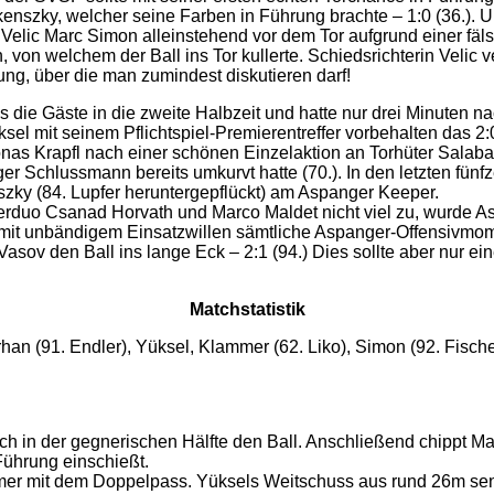
enszky, welcher seine Farben in Führung brachte – 1:0 (36.). 
n Velic Marc Simon alleinstehend vor dem Tor aufgrund einer f
on welchem der Ball ins Tor kullerte. Schiedsrichterin Velic v
ng, über die man zumindest diskutieren darf!
s die Gäste in die zweite Halbzeit und hatte nur drei Minuten
sel mit seinem Pflichtspiel-Premierentreffer vorbehalten das 2:
nas Krapfl nach einer schönen Einzelaktion an Torhüter Salaba 
 Schlussmann bereits umkurvt hatte (70.). In den letzten fünf
nszky (84. Lupfer heruntergepflückt) am Aspanger Keeper.
erduo Csanad Horvath und Marco Maldet nicht viel zu, wurde As
 mit unbändigem Einsatzwillen sämtliche Aspanger-Offensivmome
Vasov den Ball ins lange Eck – 2:1 (94.) Dies sollte aber nur 
Matchstatistik
Orhan (91. Endler), Yüksel, Klammer (62. Liko), Simon (92. Fisc
ch in der gegnerischen Hälfte den Ball. Anschließend chippt Ma
Führung einschießt.
r mit dem Doppelpass. Yüksels Weitschuss aus rund 26m senkt