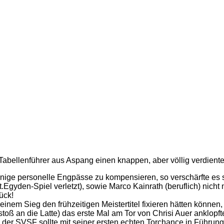
abellenführer aus Aspang einen knappen, aber völlig verdiente
ge personelle Engpässe zu kompensieren, so verschärfte es s
St.Egyden-Spiel verletzt), sowie Marco Kainrath (beruflich) ni
ück!
inem Sieg den frühzeitigen Meistertitel fixieren hätten können
stoß an die Latte) das erste Mal am Tor von Chrisi Auer anklopf
der SVSF sollte mit seiner ersten echten Torchance in Führun