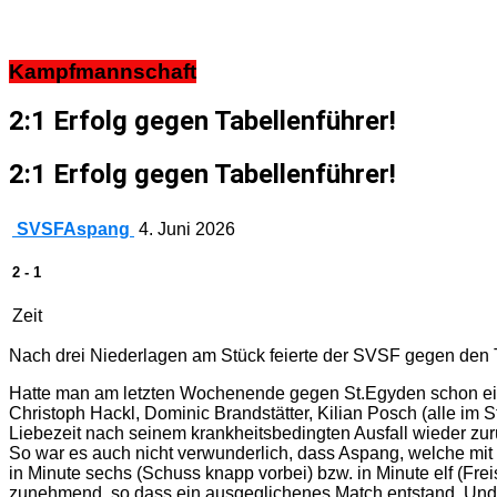
Kampfmannschaft
2:1 Erfolg gegen Tabellenführer!
2:1 Erfolg gegen Tabellenführer!
SVSF
Aspang
4. Juni 2026
2
-
1
Zeit
Nach drei Niederlagen am Stück feierte der SVSF gegen den T
Hatte man am letzten Wochenende gegen St.Egyden schon eini
Christoph Hackl, Dominic Brandstätter, Kilian Posch (alle im 
Liebezeit nach seinem krankheitsbedingten Ausfall wieder zur
So war es auch nicht verwunderlich, dass Aspang, welche mit e
in Minute sechs (Schuss knapp vorbei) bzw. in Minute elf (Frei
zunehmend, so dass ein ausgeglichenes Match entstand. Und 