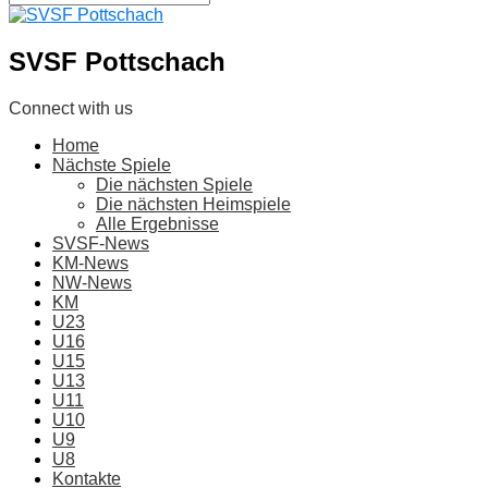
SVSF Pottschach
Connect with us
Home
Nächste Spiele
Die nächsten Spiele
Die nächsten Heimspiele
Alle Ergebnisse
SVSF-News
KM-News
NW-News
KM
U23
U16
U15
U13
U11
U10
U9
U8
Kontakte