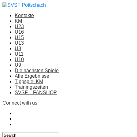
Kontakte
KM
U23
U16
U15
U13
U8
U11
U10
U9
Die nächsten Spiele
Alle Ergebnisse
Tippspiel KM
Trainingszeiten
SVSF – FANSHOP
Connect with us