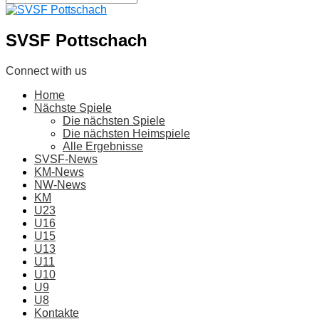
SVSF Pottschach
Connect with us
Home
Nächste Spiele
Die nächsten Spiele
Die nächsten Heimspiele
Alle Ergebnisse
SVSF-News
KM-News
NW-News
KM
U23
U16
U15
U13
U11
U10
U9
U8
Kontakte