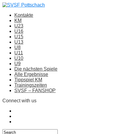
Kontakte
KM
U23
U16
U15
U13
U8
U11
U10
U9
Die nächsten Spiele
Alle Ergebnisse
Tippspiel KM
Trainingszeiten
SVSF – FANSHOP
Connect with us