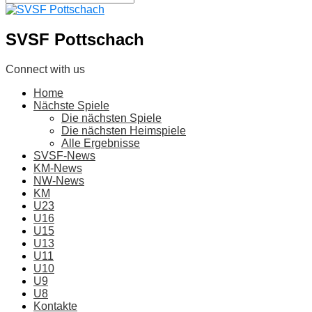
SVSF Pottschach
Connect with us
Home
Nächste Spiele
Die nächsten Spiele
Die nächsten Heimspiele
Alle Ergebnisse
SVSF-News
KM-News
NW-News
KM
U23
U16
U15
U13
U11
U10
U9
U8
Kontakte