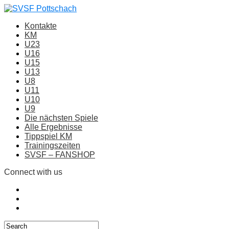
Kontakte
KM
U23
U16
U15
U13
U8
U11
U10
U9
Die nächsten Spiele
Alle Ergebnisse
Tippspiel KM
Trainingszeiten
SVSF – FANSHOP
Connect with us