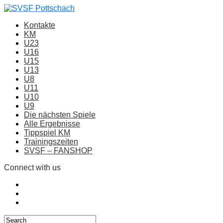
Kontakte
KM
U23
U16
U15
U13
U8
U11
U10
U9
Die nächsten Spiele
Alle Ergebnisse
Tippspiel KM
Trainingszeiten
SVSF – FANSHOP
Connect with us