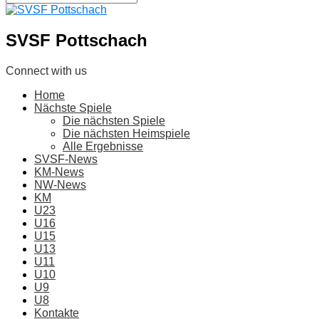
SVSF Pottschach
Connect with us
Home
Nächste Spiele
Die nächsten Spiele
Die nächsten Heimspiele
Alle Ergebnisse
SVSF-News
KM-News
NW-News
KM
U23
U16
U15
U13
U11
U10
U9
U8
Kontakte