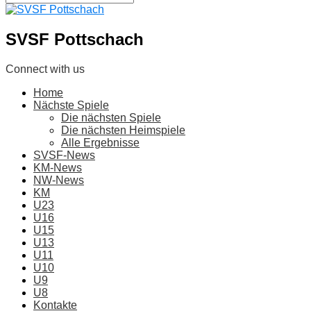
SVSF Pottschach
Connect with us
Home
Nächste Spiele
Die nächsten Spiele
Die nächsten Heimspiele
Alle Ergebnisse
SVSF-News
KM-News
NW-News
KM
U23
U16
U15
U13
U11
U10
U9
U8
Kontakte