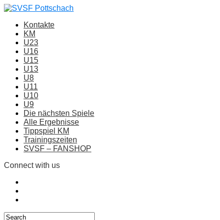
Kontakte
KM
U23
U16
U15
U13
U8
U11
U10
U9
Die nächsten Spiele
Alle Ergebnisse
Tippspiel KM
Trainingszeiten
SVSF – FANSHOP
Connect with us