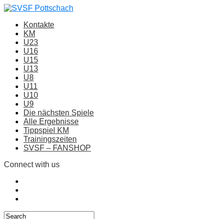
Kontakte
KM
U23
U16
U15
U13
U8
U11
U10
U9
Die nächsten Spiele
Alle Ergebnisse
Tippspiel KM
Trainingszeiten
SVSF – FANSHOP
Connect with us