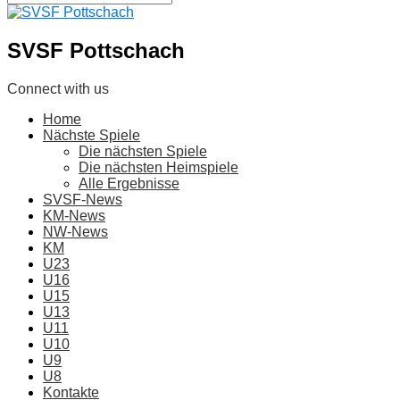
SVSF Pottschach
Connect with us
Home
Nächste Spiele
Die nächsten Spiele
Die nächsten Heimspiele
Alle Ergebnisse
SVSF-News
KM-News
NW-News
KM
U23
U16
U15
U13
U11
U10
U9
U8
Kontakte