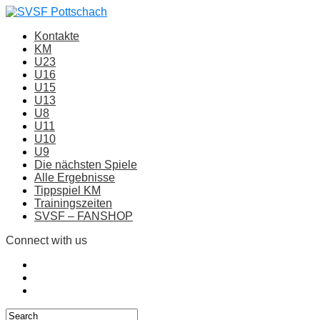
Kontakte
KM
U23
U16
U15
U13
U8
U11
U10
U9
Die nächsten Spiele
Alle Ergebnisse
Tippspiel KM
Trainingszeiten
SVSF – FANSHOP
Connect with us