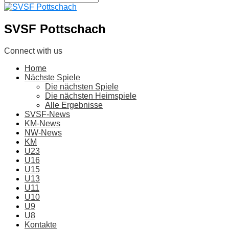
SVSF Pottschach
Connect with us
Home
Nächste Spiele
Die nächsten Spiele
Die nächsten Heimspiele
Alle Ergebnisse
SVSF-News
KM-News
NW-News
KM
U23
U16
U15
U13
U11
U10
U9
U8
Kontakte