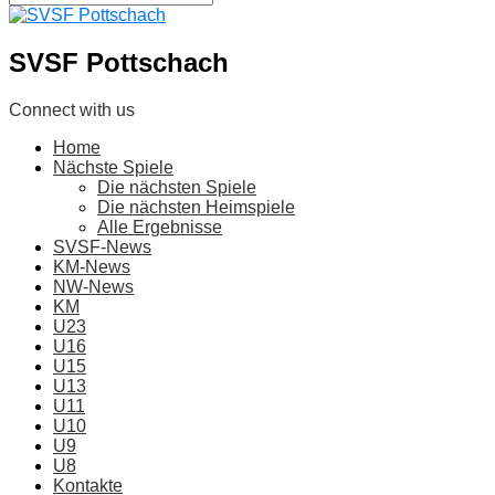
SVSF Pottschach
Connect with us
Home
Nächste Spiele
Die nächsten Spiele
Die nächsten Heimspiele
Alle Ergebnisse
SVSF-News
KM-News
NW-News
KM
U23
U16
U15
U13
U11
U10
U9
U8
Kontakte