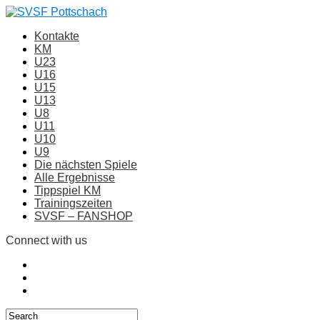
Kontakte
KM
U23
U16
U15
U13
U8
U11
U10
U9
Die nächsten Spiele
Alle Ergebnisse
Tippspiel KM
Trainingszeiten
SVSF – FANSHOP
Connect with us