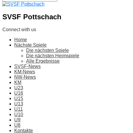
SVSF Pottschach
Connect with us
Home
Nächste Spiele
Die nächsten Spiele
Die nächsten Heimspiele
Alle Ergebnisse
SVSF-News
KM-News
NW-News
KM
U23
U16
U15
U13
U11
U10
U9
U8
Kontakte