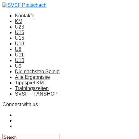
Kontakte
KM
U23
U16
U15
U13
U8
U11
U10
U9
Die nächsten Spiele
Alle Ergebnisse
Tippspiel KM
Trainingszeiten
SVSF – FANSHOP
Connect with us