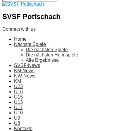
SVSF Pottschach
Connect with us
Home
Nächste Spiele
Die nächsten Spiele
Die nächsten Heimspiele
Alle Ergebnisse
SVSF-News
KM-News
NW-News
KM
U23
U16
U15
U13
U11
U10
U9
U8
Kontakte