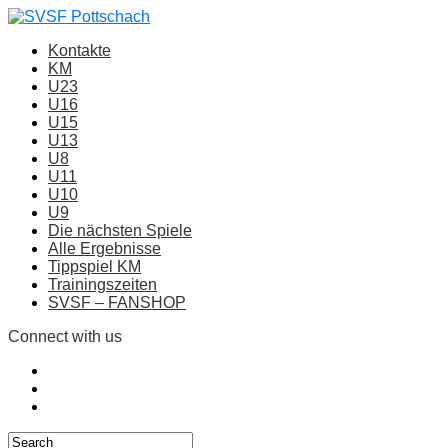
Kontakte
KM
U23
U16
U15
U13
U8
U11
U10
U9
Die nächsten Spiele
Alle Ergebnisse
Tippspiel KM
Trainingszeiten
SVSF – FANSHOP
Connect with us