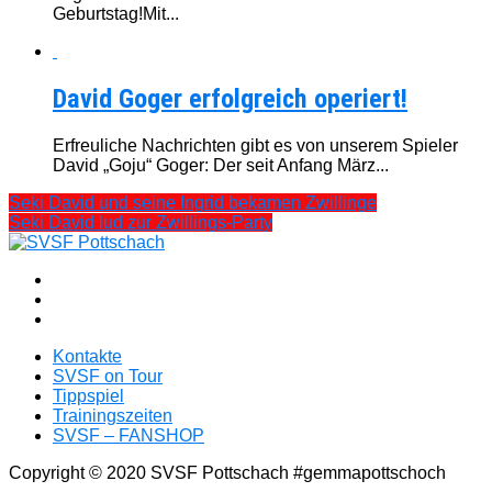
Geburtstag!Mit...
David Goger erfolgreich operiert!
Erfreuliche Nachrichten gibt es von unserem Spieler
David „Goju“ Goger: Der seit Anfang März...
Seki David und seine Ingrid bekamen Zwillinge
Seki David lud zur Zwillings-Party
Kontakte
SVSF on Tour
Tippspiel
Trainingszeiten
SVSF – FANSHOP
Copyright © 2020 SVSF Pottschach #gemmapottschoch