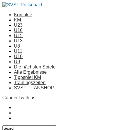
Kontakte
KM
U23
U16
U15
U13
U8
U11
U10
U9
Die nächsten Spiele
Alle Ergebnisse
Tippspiel KM
Trainingszeiten
SVSF – FANSHOP
Connect with us