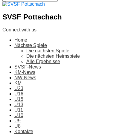
SVSF Pottschach
Connect with us
Home
Nächste Spiele
Die nächsten Spiele
Die nächsten Heimspiele
Alle Ergebnisse
SVSF-News
KM-News
NW-News
KM
U23
U16
U15
U13
U11
U10
U9
U8
Kontakte