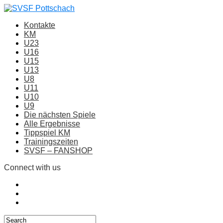
Kontakte
KM
U23
U16
U15
U13
U8
U11
U10
U9
Die nächsten Spiele
Alle Ergebnisse
Tippspiel KM
Trainingszeiten
SVSF – FANSHOP
Connect with us