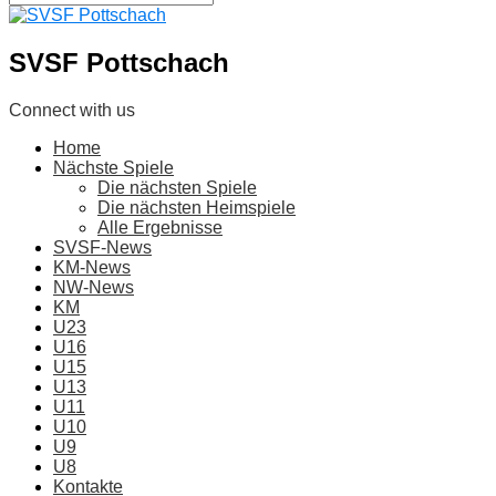
SVSF Pottschach
Connect with us
Home
Nächste Spiele
Die nächsten Spiele
Die nächsten Heimspiele
Alle Ergebnisse
SVSF-News
KM-News
NW-News
KM
U23
U16
U15
U13
U11
U10
U9
U8
Kontakte