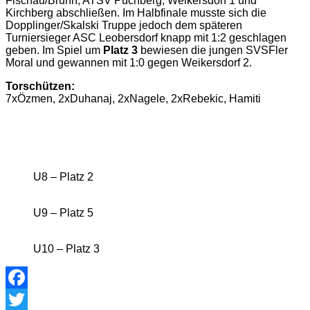
Fischau/Brunn, ATSV Puchberg, Weikersdorf 1 und
Kirchberg abschließen. Im Halbfinale musste sich die
Dopplinger/Skalski Truppe jedoch dem späteren
Turniersieger ASC Leobersdorf knapp mit 1:2 geschlagen
geben. Im Spiel um
Platz 3
bewiesen die jungen SVSFler
Moral und gewannen mit 1:0 gegen Weikersdorf 2.
Torschützen:
7xÖzmen, 2xDuhanaj, 2xNagele, 2xRebekic, Hamiti
U8 – Platz 2
U9 – Platz 5
U10 – Platz 3
Facebook