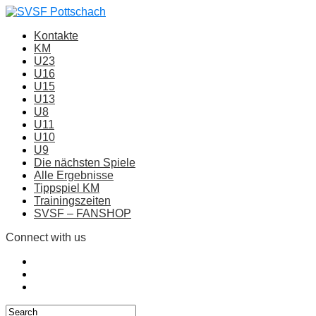
Kontakte
KM
U23
U16
U15
U13
U8
U11
U10
U9
Die nächsten Spiele
Alle Ergebnisse
Tippspiel KM
Trainingszeiten
SVSF – FANSHOP
Connect with us