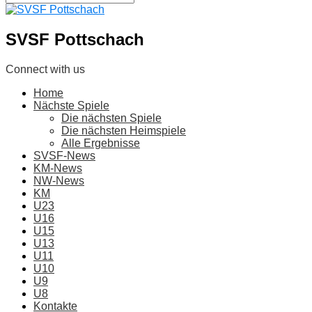
SVSF Pottschach
Connect with us
Home
Nächste Spiele
Die nächsten Spiele
Die nächsten Heimspiele
Alle Ergebnisse
SVSF-News
KM-News
NW-News
KM
U23
U16
U15
U13
U11
U10
U9
U8
Kontakte